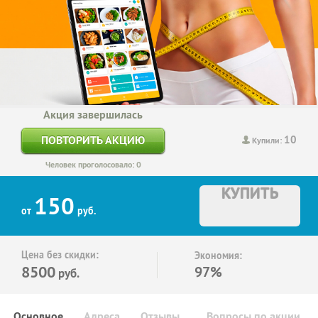
Акция завершилась
10
ПОВТОРИТЬ АКЦИЮ
Купили:
Человек проголосовало: 0
КУПИТЬ
150
от
руб.
Цена без скидки:
Экономия:
8500
97%
руб.
Основное
Адреса
Отзывы
Вопросы по акции