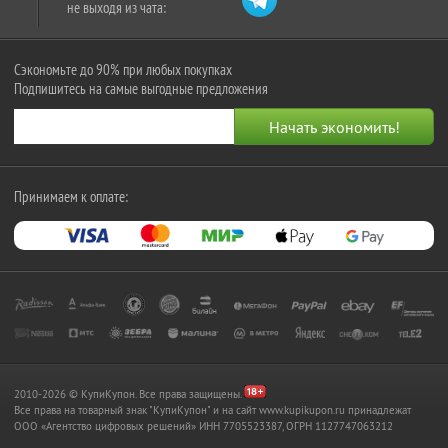
не выходя из чата:
Сэкономьте до 90% при любых покупках
Подпишитесь на самые выгодные предложения
Принимаем к оплате:
2010-2026 © КупиКупон. Все права защищены.
Все права на товарный знак "КупиКупон" и на сайт www.kupikupon.ru принадлежат
OOO «Агентство цифровых решений» ИНН 7705523387, ОГРН 1127747063212