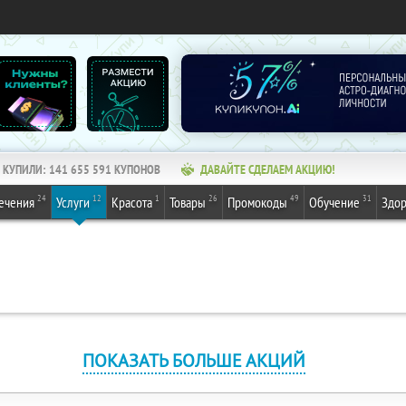
КУПИЛИ:
141 655 591
КУПОНОВ
ДАВАЙТЕ СДЕЛАЕМ АКЦИЮ!
24
12
1
26
49
31
ечения
Услуги
Красота
Товары
Промокоды
Обучение
Здор
ПОКАЗАТЬ БОЛЬШЕ АКЦИЙ