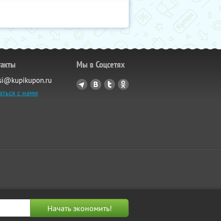
такты
Мы в Соцсетях
si@kupikupon.ru
аться с нами