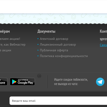
тнёрам
Документы
Кон
елаем акцию!
Агентский договор
spro
е, как Вебмастер
Лицензионный договор
Связ
е акции
Публичная оферта
Политика конфиденциальности
Ищите скидки поблизости,
не выходя из чата: