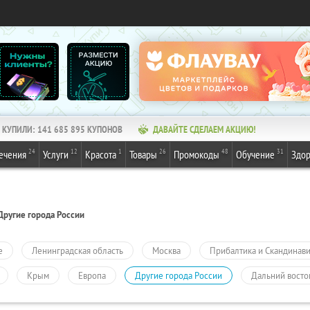
КУПИЛИ:
141 685 895
КУПОНОВ
ДАВАЙТЕ СДЕЛАЕМ АКЦИЮ!
24
12
1
26
48
31
ечения
Услуги
Красота
Товары
Промокоды
Обучение
Здор
Другие города России
е
Ленинградская область
Москва
Прибалтика и Скандинав
Крым
Европа
Другие города России
Дальний восто