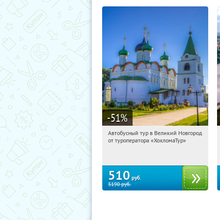
-51
%
Автобусный тур в Великий Новгород
21:24:16
Купили:
2
от туроператора «ХохломаТур»
Сенная площадь
510
руб.
5190
руб.