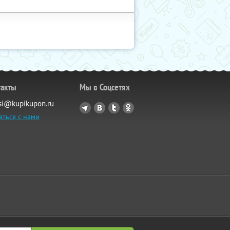
такты
Мы в Соцсетях
si@kupikupon.ru
аться с нами