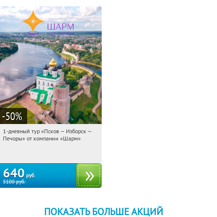
-50
%
1-дневный тур «Псков — Изборск —
21:24:16
Купили:
12
Печоры» от компании «Шарм»
Достоевская
640
руб.
5100
руб.
ПОКАЗАТЬ БОЛЬШЕ АКЦИЙ