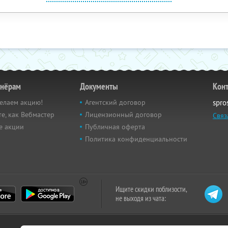
тнёрам
Документы
Кон
елаем акцию!
Агентский договор
spro
е, как Вебмастер
Лицензионный договор
Связ
е акции
Публичная оферта
Политика конфиденциальности
Ищите скидки поблизости,
не выходя из чата: