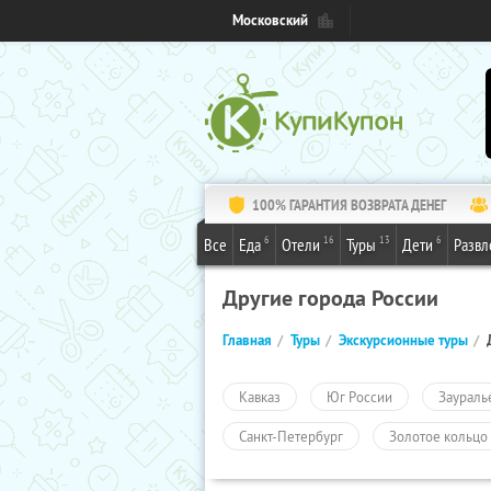
Московский
100% ГАРАНТИЯ ВОЗВРАТА ДЕНЕГ
6
16
13
6
Все
Еда
Отели
Туры
Дети
Развл
Другие города России
Главная
Туры
Экскурсионные туры
Кавказ
Юг России
Заураль
Санкт-Петербург
Золотое кольцо