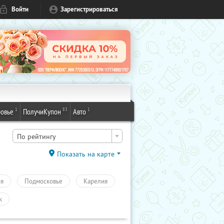
Войти
Зарегистрироваться
1
83
1
овье
ПолучиКупон
Авто
По рейтингу
Показать на карте
ия
Подмосковье
Карелия
к