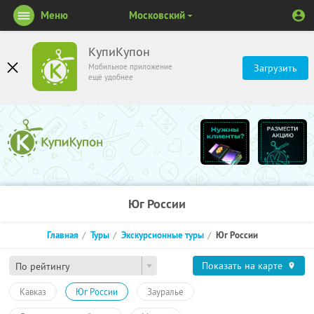
Меню
Московский
КупиКупон
Мобильное приложение
Загрузить
ещё удобнее
Юг России
Главная
Туры
Экскурсионные туры
Юг России
Показать на карте
По рейтингу
Кавказ
Юг России
Зауралье