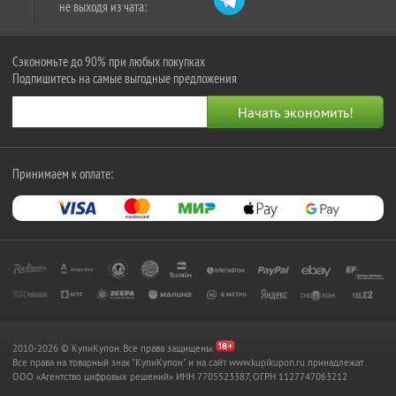
не выходя из чата:
Сэкономьте до 90% при любых покупках
Подпишитесь на самые выгодные предложения
Принимаем к оплате:
2010-2026 © КупиКупон. Все права защищены.
Все права на товарный знак "КупиКупон" и на сайт www.kupikupon.ru принадлежат
OOO «Агентство цифровых решений» ИНН 7705523387, ОГРН 1127747063212