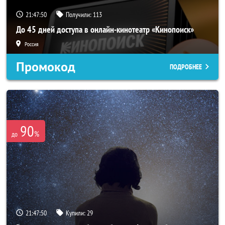
21:47:49
Получили:
113
До 45 дней доступа в онлайн-кинотеатр «Кинопоиск»
Россия
Промокод
ПОДРОБНЕЕ
90
%
до
21:47:49
Купили:
29