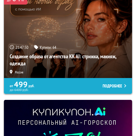
21:47:49
Купили:
64
Создание образа от агентства KK AI: стрижка, макияж,
одежда
Россия
499
ПОДРОБНЕЕ
от
руб.
до
6400
руб.