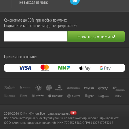
не выходя из чата:
Сэкономьте до 90% при любых покупках
Подпишитесь на самые выгодные предложения
Принимаем к оплате:
2010-2026 © КупиКупон. Все права защищены.
Все права на товарный знак "КупиКупон" и на сайт www.kupikupon.ru принадлежат
OOO «Агентство цифровых решений» ИНН 7705523387, ОГРН 1127747063212