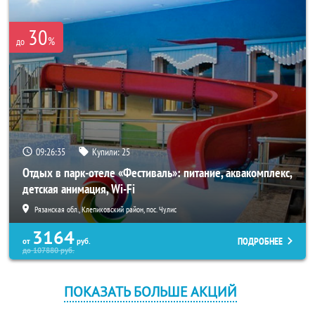
30
%
до
09:26:34
Купили:
25
Отдых в парк-отеле «Фестиваль»: питание, аквакомплекс,
детская анимация, Wi-Fi
Рязанская обл., Клепиковский район, пос. Чулис
3164
ПОДРОБНЕЕ
от
руб.
до
107880
руб.
ПОКАЗАТЬ БОЛЬШЕ АКЦИЙ