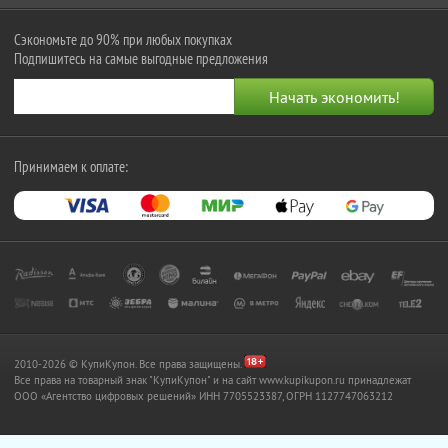
Сэкономьте до 90% при любых покупках
Подпишитесь на самые выгодные предложения
Принимаем к оплате:
2010-2026 © КупиКупон. Все права защищены.
Все права на товарный знак "КупиКупон" и на сайт www.kupikupon.ru принадлежат
OOO «Агентство цифровых решений» ИНН 7705523387, ОГРН 1127747063212