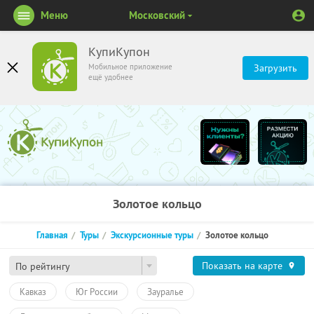
Меню
Московский
КупиКупон
Мобильное приложение
Загрузить
ещё удобнее
Золотое кольцо
Главная
Туры
Экскурсионные туры
Золотое кольцо
Показать на карте
По рейтингу
Кавказ
Юг России
Зауралье