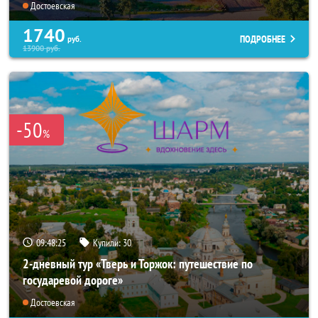
Достоевская
1740
ПОДРОБНЕЕ
руб.
13900
руб.
-50
%
09:48:25
Купили:
30
2-дневный тур «Тверь и Торжок: путешествие по
государевой дороге»
Достоевская