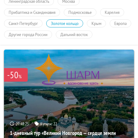
Ленинградская область
Москва
Прибалтика и Скандинавия
Подмосковье
Карелия
Санкт-Петербург
Золотое кольцо
Крым
Европа
Другие города России
Дальний восток
-50
%
09:48:25
Купили:
22
1-дневный тур «Великий Новгород — сердце земли