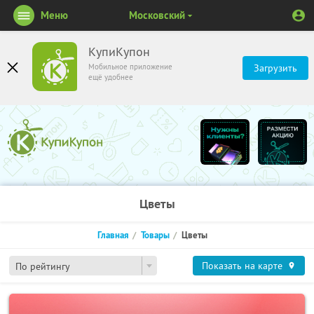
Меню
Московский
КупиКупон
Мобильное приложение
Загрузить
ещё удобнее
Цветы
Главная
Товары
Цветы
Показать на карте
По рейтингу