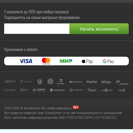
Сэкономьте до 90% при любых покупках
Подпишитесь на самые выгодные предложения
Принимаем к оплате:
2010-2026 © КупиКупон. Все права защищены.
Все права на товарный знак "КупиКупон" и на сайт www.kupikupon.ru принадлежат
OOO «Агентство цифровых решений» ИНН 7705523387, ОГРН 1127747063212