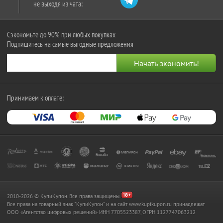
не выходя из чата:
Сэкономьте до 90% при любых покупках
Подпишитесь на самые выгодные предложения
Принимаем к оплате:
2010-2026 © КупиКупон. Все права защищены.
Все права на товарный знак "КупиКупон" и на сайт www.kupikupon.ru принадлежат
OOO «Агентство цифровых решений» ИНН 7705523387, ОГРН 1127747063212