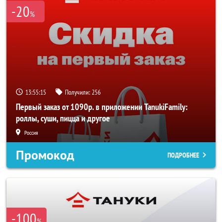
-20
%
13:55:15
Получили:
256
Первый заказ от 1090р. в приложении TanukiFamily:
роллы, суши, пицца и другое
Россия
Промокод
ПОДРОБНЕЕ
-100
%