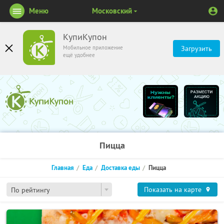
Меню
Московский
КупиКупон
Мобильное приложение
Загрузить
ещё удобнее
Пицца
Главная
Еда
Доставка еды
Пицца
Показать на карте
По рейтингу