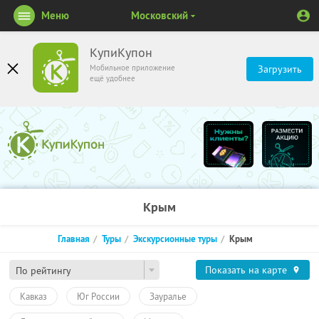
Меню
Московский
КупиКупон
Мобильное приложение
Загрузить
ещё удобнее
Крым
Главная
Туры
Экскурсионные туры
Крым
Показать на карте
По рейтингу
Кавказ
Юг России
Зауралье