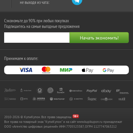
не выходя из чата:
Сэкономьте до 90% при любых покупках
Подпишитесь на самые выгодные предложения
Принимаем к оплате:
2010-2026 © КупиКупон. Все права защищены.
Все права на товарный знак "КупиКупон" и на сайт www.kupikupon.ru принадлежат
OOO «Агентство цифровых решений» ИНН 7705523387, ОГРН 1127747063212