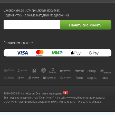
Сэкономьте до 90% при любых покупках
Подпишитесь на самые выгодные предложения
Принимаем к оплате:
2010-2026 © КупиКупон. Все права защищены.
Все права на товарный знак "КупиКупон" и на сайт www.kupikupon.ru принадлежат
OOO «Агентство цифровых решений» ИНН 7705523387, ОГРН 1127747063212