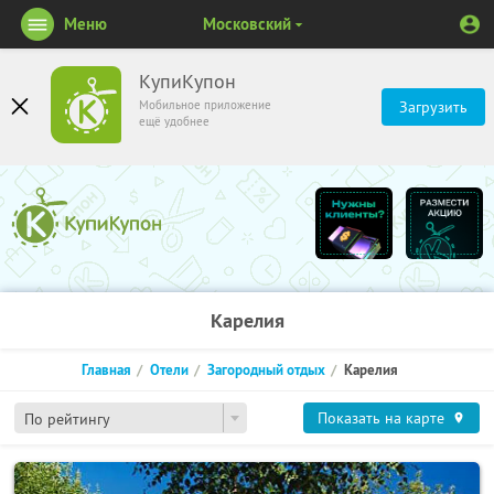
Меню
Московский
КупиКупон
Мобильное приложение
Загрузить
ещё удобнее
Карелия
Главная
Отели
Загородный отдых
Карелия
Показать на карте
По рейтингу