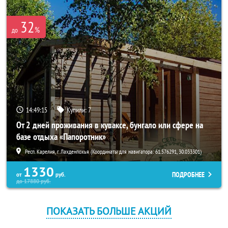
32
%
до
14:49:14
Купили:
7
От 2 дней проживания в куваксе, бунгало или сфере на
базе отдыха «Папоротник»
Респ. Карелия, г. Лахденпохья (Координаты для навигатора: 61.576291, 30.033301)
1330
ПОДРОБНЕЕ
от
руб.
до
17880
руб.
ПОКАЗАТЬ БОЛЬШЕ АКЦИЙ