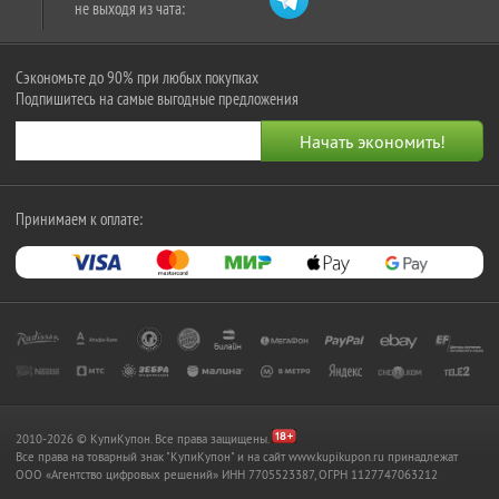
не выходя из чата:
Сэкономьте до 90% при любых покупках
Подпишитесь на самые выгодные предложения
Принимаем к оплате:
2010-2026 © КупиКупон. Все права защищены.
Все права на товарный знак "КупиКупон" и на сайт www.kupikupon.ru принадлежат
OOO «Агентство цифровых решений» ИНН 7705523387, ОГРН 1127747063212