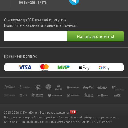
не выходя из чата:
Сэкономьте до 90% при любых покупках
Подпишитесь на самые выгодные предложения
Принимаем к оплате:
2010-2026 © КупиКупон. Все права защищены.
Все права на товарный знак "КупиКупон" и на сайт www.kupikupon.ru принадлежат
OOO «Агентство цифровых решений» ИНН 7705523387, ОГРН 1127747063212