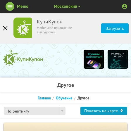
Меню
Московский
КупиКупон
Мобильное приложение
Загрузить
ещё удобнее
Другое
Главная
Обучение
Другое
Показать на карте
По рейтингу