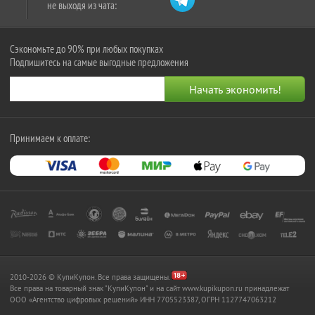
не выходя из чата:
Сэкономьте до 90% при любых покупках
Подпишитесь на самые выгодные предложения
Принимаем к оплате:
2010-2026 © КупиКупон. Все права защищены.
Все права на товарный знак "КупиКупон" и на сайт www.kupikupon.ru принадлежат
OOO «Агентство цифровых решений» ИНН 7705523387, ОГРН 1127747063212