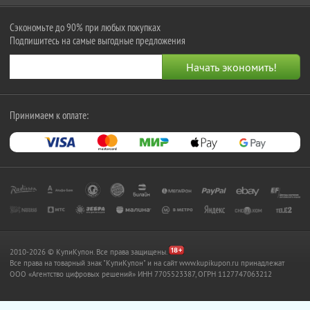
Сэкономьте до 90% при любых покупках
Подпишитесь на самые выгодные предложения
Принимаем к оплате:
2010-2026 © КупиКупон. Все права защищены.
Все права на товарный знак "КупиКупон" и на сайт www.kupikupon.ru принадлежат
OOO «Агентство цифровых решений» ИНН 7705523387, ОГРН 1127747063212