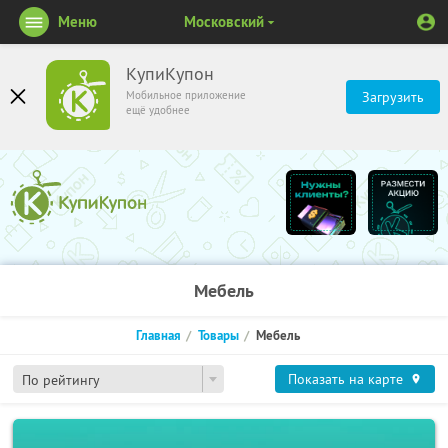
Меню
Московский
КупиКупон
Мобильное приложение
Загрузить
ещё удобнее
Мебель
Главная
Товары
Мебель
Показать на карте
По рейтингу