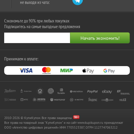
не выходя из чата:
Сэкономьте до 90% при любых покупках
Подпишитесь на самые выгодные предложения
Принимаем к оплате:
2010-2026 © КупиКупон. Все права защищены.
Все права на товарный знак "КупиКупон" и на сайт www.kupikupon.ru принадлежат
OOO «Агентство цифровых решений» ИНН 7705523387, ОГРН 1127747063212