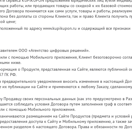
йте сервиса KUPIKUPON предложения юридических лиц и/или индиви
ющих работы, или продающих товары со скидкой к их базовой стоимо
го Договора понимается как сами услуги, товары и работы, реализуе
она без доплаты со стороны Клиента, так и право Клиента получить п
вой цене;
сположенный по адресу www.kupikupon.ru и содержащий все признаки
тавителем ООО «Агентство цифровых решений».
 или с помощью Мобильного приложения, Клиент безоговорочно согла
нными ниже.
ормация о Продукте, представленная на Сайте, являются публичной оф
37 ГК РФ.
з предварительного уведомления вносить изменения в настоящий Дог
ле их публикации на Сайте и применяются к любому Заказу, сделанном
чу Продавцу своих персональных данных (как это предусмотрено в Раз
ашается соблюдать условия Договора путем заполнения граф в соотве
или с помощью Мобильного приложения.
раничиваются размещением на Сайте Продуктов (предмета и условий
 предоставления доступа к Сайту и Мобильному приложению, а также з
ренном разделом 6 настоящего Договора. Права и обязанности по До