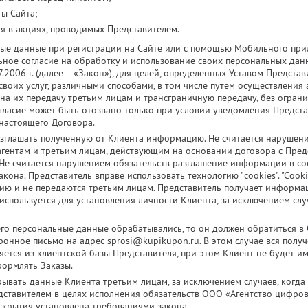
ты Сайта;
я в акциях, проводимых Представителем.
ые данные при регистрации на Сайте или с помощью Мобильного при
ое согласие на обработку и использование своих персональных данных
.2006 г. (далее – «Закон»), для целей, определенных Уставом Представи
воих услуг, различными способами, в том числе путем осуществления
на их передачу третьим лицам и трансграничную передачу, без ограни
согласие может быть отозвано только при условии уведомления Предста
настоящего Договора.
азглашать полученную от Клиента информацию. Не считается нарушен
ентам и третьим лицам, действующим на основании договора с Предс
 Не считается нарушением обязательств разглашение информации в с
на. Представитель вправе использовать технологию "cookies". "Cooki
 и не передаются третьим лицам. Представитель получает информац
используется для установления личности Клиента, за исключением сл
 его персональные данные обрабатывались, то он должен обратиться 
ронное письмо на адрес sprosi@kupikupon.ru. В этом случае вся полу
ляется из клиентской базы Представителя, при этом Клиент не будет и
ормлять Заказы.
рывать данные Клиента третьим лицам, за исключением случаев, когда
дставителем в целях исполнения обязательств ООО «Агентство цифро
аскрытия установлена требованиями закона.