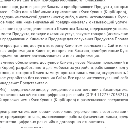
дственно на Сайте или помощью Мобильного приложения.
ское лицо, размещающее Заказы и приобретающее Продукты, которые 
алее – Сайт) или в Мобильном приложении «КупиКупон» (KupiKupon), 
редпринимательской деятельности; либо, в части использования Купон
кое лицо или индивидуальный предприниматель, оказывающий услуги 
альное подтверждение оплаты Клиентом Заказа, содержащее уникал
мости Продукта, порядке оказания услуг, покупке товаров (исключени
к предъявлению Клиентом Продавцу для получения Продуктов Продав
е пространство, доступ к которому Клиентом возможен на Сайте или
ная информация о Клиенте, история его Заказов, приобретенные Купо
оторыми он может воспользоваться и иная информация.
раммное обеспечение, доступное Клиенту через Магазин приложений
iKupon), разработанного для мобильных устройств, работающих под
 помощью которого Клиенты могут просматривать Акции, осуществлять 
ое устройство без посещения Сайта. Все права интеллектуальной со
ринадлежат Представителю
») – юридическое лицо, учрежденное в соответствии с Законодатель
етственностью «Агентство цифровых решений» (ОГРН 1127747063212)
й приложением «КупиКупон» (KupiKupon) и размещающее предложен
едприниматель или юридическое лицо, учрежденное в соответствии 
ги, продающие товары, выполняющие работы физическим лицам, пре
«Агентство цифровых решений» в договорных отношениях.