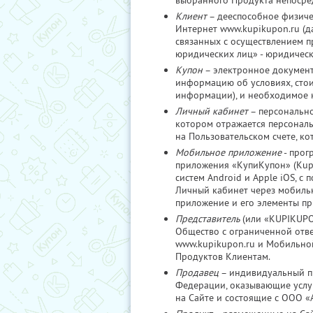
выбранного Продукта непосре
Клиент
– дееспособное физиче
Интернет www.kupikupon.ru (д
связанных с осуществлением п
юридических лиц» - юридичес
Купон
– электронное документ
информацию об условиях, стои
информации), и необходимое 
Личный кабинет
– персонально
котором отражается персональ
на Пользовательском счете, к
Мобильное приложение
- прог
приложения «КупиКупон» (Kup
систем Android и Apple iOS, с
Личный кабинет через мобильн
приложение и его элементы п
Представитель
(или «KUPIKUPON
Общество с ограниченной отв
www.kupikupon.ru и Мобильно
Продуктов Клиентам.
Продавец
– индивидуальный пр
Федерации, оказывающие услу
на Сайте и состоящие с ООО 