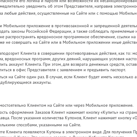
пасности его логина и пароля или возможности их несанкционирова
амедлительно уведомить об этом Представителя, направив электронно
 за любые действия, осуществленные на Сайте или с помощью Мобильн
 и Мобильное приложение в противозаконной и запрещенной деятельн
дать законы Российской Федерации, а также соблюдать приемлемые н
, не распространять вредоносное программное обеспечение, ссылки на
к же не совершать на Сайте или в Мобильном приложении иные действ
 заподозрит Клиента в совершении противоправных действия, как то: 
ма, вредоносных программ, других деяний, нарушающих условия насто
ить аккаунт Клиента. При этом, для возврата денежных средств, остав
иться в офис Представителя с заявлением и предъявить паспорт.
ься на Сайте один раз. В случае, если Клиент будет иметь несколько а
 дублирующиеся аккаунты.
мостоятельно Клиентом на Сайте или через Мобильное приложение.
ость оформления Заказов Клиент нажимает кнопку «Купить» на стран
вца. После указания количества Купонов, Клиент нажимает кнопку «О
лькими способами, указанными на Сайте.
ете Клиента появляются Купоны в электронном виде. Для получения 