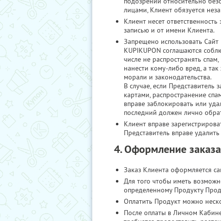
подозрений относительно безо
лицами, Клиент обязуется нез
Клиент несет ответственность
записью и от имени Клиента.
Запрещено использовать Сайт
KUPIKUPON соглашаются соблю
числе не распространять спам
нанести кому-либо вред, а та
морали и законодательства.
В случае, если Представитель
картами, распространение спа
вправе заблокировать или удал
последний должен лично обрат
Клиент вправе зарегистрироват
Представитель вправе удалить
4. Оформление заказа
Заказ Клиента оформляется са
Для того чтобы иметь возможн
определенному Продукту Прода
Оплатить Продукт можно неско
После оплаты в Личном Кабин