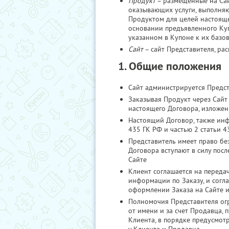
Продукт
– размещенные на Са
оказывающих услуги, выполня
Продуктом для целей настояще
основании предъявленного Куп
указанном в Купоне к их базо
Сайт
– сайт Представителя, ра
1. Общие положения
Сайт администрируется Предс
Заказывая Продукт через Сайт
настоящего Договора, изложе
Настоящий Договор, также инф
435 ГК РФ и частью 2 статьи 4
Представитель имеет право бе
Договора вступают в силу пос
Сайте
Клиент соглашается на переда
информации по Заказу, и согл
оформлении Заказа на Сайте 
Полномочия Представителя ог
от имени и за счет Продавца,
Клиента, в порядке предусмот