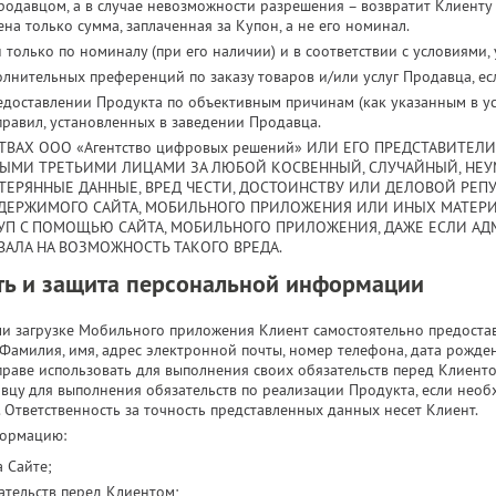
одавцом, а в случае невозможности разрешения – возвратит Клиенту 
на только сумма, заплаченная за Купон, а не его номинал.
только по номиналу (при его наличии) и в соответствии с условиями,
лнительных преференций по заказу товаров и/или услуг Продавца, есл
едоставлении Продукта по объективным причинам (как указанным в усл
равил, установленных в заведении Продавца.
ВАХ ООО «Агентство цифровых решений» ИЛИ ЕГО ПРЕДСТАВИТЕЛИ
БЫМИ ТРЕТЬИМИ ЛИЦАМИ ЗА ЛЮБОЙ КОСВЕННЫЙ, СЛУЧАЙНЫЙ, НЕ
ЕРЯННЫЕ ДАННЫЕ, ВРЕД ЧЕСТИ, ДОСТОИНСТВУ ИЛИ ДЕЛОВОЙ РЕПУ
ОДЕРЖИМОГО САЙТА, МОБИЛЬНОГО ПРИЛОЖЕНИЯ ИЛИ ИНЫХ МАТЕРИ
П С ПОМОЩЬЮ САЙТА, МОБИЛЬНОГО ПРИЛОЖЕНИЯ, ДАЖЕ ЕСЛИ АД
ВАЛА НА ВОЗМОЖНОСТЬ ТАКОГО ВРЕДА.
ть и защита персональной информации
ли загрузке Мобильного приложения Клиент самостоятельно предост
амилия, имя, адрес электронной почты, номер телефона, дата рожде
аве использовать для выполнения своих обязательств перед Клиенто
вцу для выполнения обязательств по реализации Продукта, если необх
 Ответственность за точность представленных данных несет Клиент.
формацию:
 Сайте;
ательств перед Клиентом;