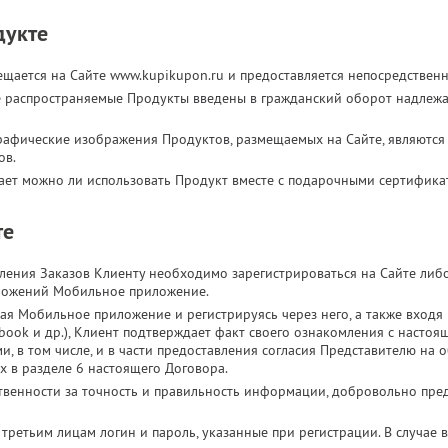
дукте
щается на Сайте www.kupikupon.ru и предоставляется непосредствен
се распространяемые Продукты введены в гражданский оборот надлеж
рафические изображения Продуктов, размещаемых на Сайте, являются 
ов.
ает можно ли использовать Продукт вместе с подарочными сертифика
те
ения Заказов Клиенту необходимо зарегистрироваться на Сайте либ
иложений Мобильное приложение.
жая Мобильное приложение и регистрируясь через него, а также входя
cebook и др.), Клиент подтверждает факт своего ознакомления с насто
и, в том числе, и в части предоставления согласия Представителю на
х в разделе 6 настоящего Договора.
ственности за точность и правильность информации, добровольно пр
третьим лицам логин и пароль, указанные при регистрации. В случае 