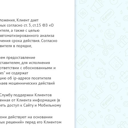
ложения, Клиент дает
 согласно ст. 3, ст.15 ФЗ «О
теля, а также с целью
 автоматизированного анализа
чения срока действия. Согласно
вителя в порядке,
ием предоставление
тавителем, для исполнения
оответствии с обоснованными и
es" не содержат
ию об ip-адресе посетителя
учаев мошеннических действий
в Службу поддержки Клиентов
ченная от Клиента информация (в
меть доступ к Сайту и Мобильному
 они действуют на основании
вых решений» перед его Клиентом