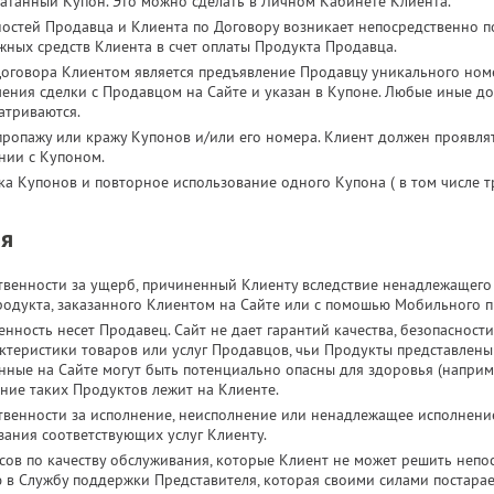
чатанный Купон. Это можно сделать в Личном Кабинете Клиента.
остей Продавца и Клиента по Договору возникает непосредственно 
жных средств Клиента в счет оплаты Продукта Продавца.
оговора Клиентом является предъявление Продавцу уникального номе
чения сделки с Продавцом на Сайте и указан в Купоне. Любые иные д
атриваются.
 пропажу или кражу Купонов и/или его номера. Клиент должен проявля
нии с Купоном.
ка Купонов и повторное использование одного Купона ( в том числе т
ия
ственности за ущерб, причиненный Клиенту вследствие ненадлежащег
родукта, заказанного Клиентом на Сайте или с помошью Мобильного 
енность несет Продавец. Сайт не дает гарантий качества, безопасност
ктеристики товаров или услуг Продавцов, чьи Продукты представлены
нные на Сайте могут быть потенциально опасны для здоровья (наприм
ание таких Продуктов лежит на Клиенте.
ственности за исполнение, неисполнение или ненадлежащее исполнени
зания соответствующих услуг Клиенту.
сов по качеству обслуживания, которые Клиент не может решить непо
 в Службу поддержки Представителя, которая своими силами постара