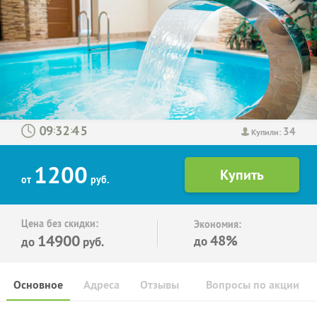
34
:
:
Купили:
1200
от
руб.
Цена без скидки:
Экономия:
14900
48%
до
до
руб.
Основное
Адреса
Отзывы
Вопросы по акции