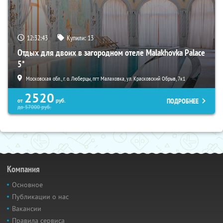
12:32:41
Купили:
13
Отдых для двоих в загородном отеле Malakhovka Palace
5*
Московская обл., г. о. Люберцы, пгт Малаховка, ул. Красковский Обрыв, 7к1
2520
ПОДРОБНЕЕ
от
руб.
до
57000
руб.
Компания
Основное
Публикации о нас
Вакансии
Правила сервиса