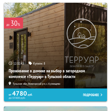
30
%
до
12:32:41
Купили:
8
Проживание в домике на выбор в загородном
комплексе «Терруар» в Тульской области
Тульская обл., Ясногорский р-н, с. Кузмищево
4780
ПОДРОБНЕЕ
от
руб.
до
57400
руб.