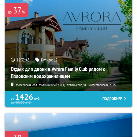
37
%
до
12:32:41
Купили:
12
Отдых для двоих в Avrora Family Club рядом с
Пяловским водохранилищем
Московская обл., Мытищинский р-н, д. Степаньково, ул. Рождественская, д. 25
1426
ПОДРОБНЕЕ
от
руб.
до
60600
руб.