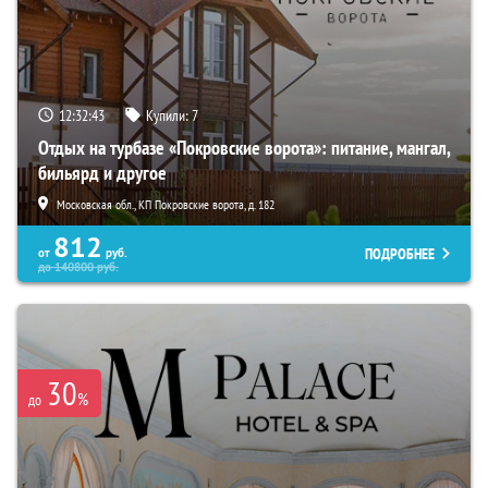
12:32:41
Купили:
7
Отдых на турбазе «Покровские ворота»: питание, мангал,
бильярд и другое
Московская обл., КП Покровские ворота, д. 182
812
ПОДРОБНЕЕ
от
руб.
до
140800
руб.
30
%
до