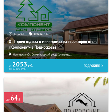
12:32:41
Купили:
117
От 3 дней отдыха в мини-домах на территории отеля
«Компонент» в Подмосковье
Московская обл., Солнечногорский р-н, д. Колтышево, 1
2053
ПОДРОБНЕЕ
от
руб.
до
67400
руб.
64
%
до