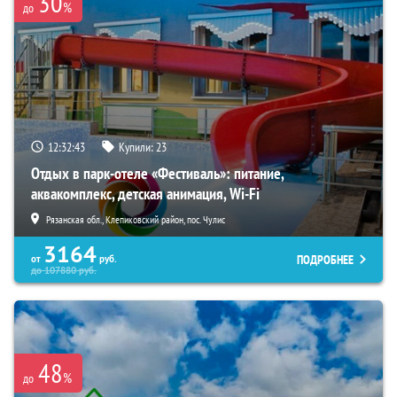
30
%
до
12:32:41
Купили:
23
Отдых в парк-отеле «Фестиваль»: питание,
аквакомплекс, детская анимация, Wi-Fi
Рязанская обл., Клепиковский район, пос. Чулис
3164
ПОДРОБНЕЕ
от
руб.
до
107880
руб.
48
%
до