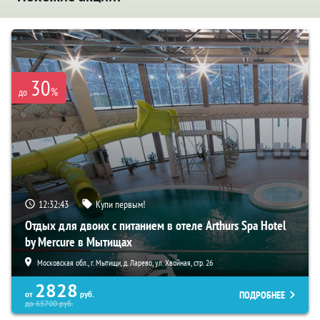
30
%
до
12:32:41
Купи первым!
Отдых для двоих с питанием в отеле Arthurs Spa Hotel
by Mercure в Мытищах
Московская обл., г. Мытищи, д. Ларево, ул. Хвойная, стр. 26
2828
ПОДРОБНЕЕ
от
руб.
до
65700
руб.