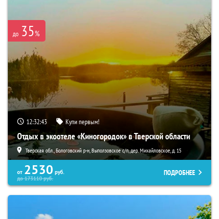
35
%
до
12:32:41
Купи первым!
Отдых в экоотеле «Киногородок» в Тверской области
Тверская обл., Бологовский р-н, Выползовское с/п, дер. Михайловское, д. 15
2530
ПОДРОБНЕЕ
от
руб.
до
173110
руб.