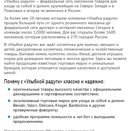
«Улыбка радуги» — федеральная сеть магазинов товаров для
ухода за собой и домом, крупнейшая на Северо-Западе и в
Поволжье и вторая по величине в России.
За более чем 20-летнюю историю компания «Улыбка радуги»
прошла большой путь от одного розничного магазина до
федеральной сети дрогери и интернет-магазина. Сегодня в
команде около 12000 человек. Для вас открыты более 1600
магазинов, которые расположены в 270 городах России.
В «Улыбке радуги» вас ждёт косметика для мужчин, женщин и
детей, декоративная косметика, гигиенические и хозяйственные
товары, бытовая химия, колготки, носки, бельё, детские игрушки,
корма для домашних питомцев и многое другое. Здесь вы можете
найти продукцию известных торговых марок и уникальных
брендов, которая отличается хорошим качеством и доступной
ценой.
Почему с «Улыбкой радуги» классно и надежно:
оригинальные товары высокого качества с официальными
декларациями и сертификатами соответствия;
эксклюзивные торговые марки для ухода за собой и домом:
Benabi, Valori, Delicare, Kloger, Bambolina и другие
проверенные фавориты;
удобная программа лояльности и чат-бот с выгодными
предложениями.