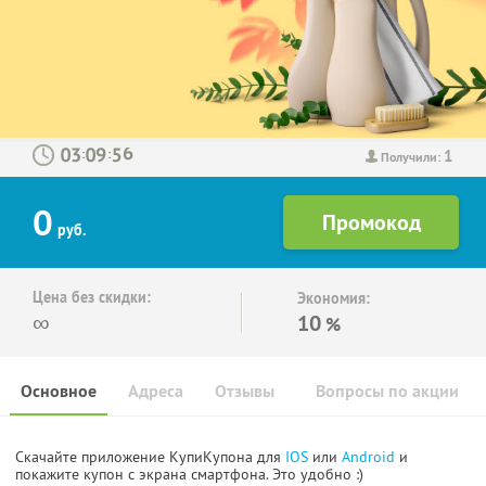
1
:
:
Получили:
0
руб.
Цена без скидки:
Экономия:
∞
10
%
Основное
Адреса
Отзывы
Вопросы по акции
Скачайте приложение КупиКупона для
IOS
или
Android
и
покажите купон с экрана смартфона. Это удобно :)