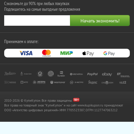
Сэкономьте до 90% при любых покупках
Подпишитесь на самые выгодные предложения
Принимаем к оплате:
2010-2026 © КупиКупон. Все права защищены.
Все права на товарный знак "КупиКупон" и на сайт www.kupikupon.ru принадлежат
OOO «Агентство цифровых решений» ИНН 7705523387, ОГРН 1127747063212