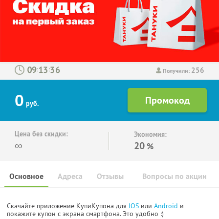
256
:
:
Получили:
0
руб.
Цена без скидки:
Экономия:
∞
20
%
Основное
Адреса
Отзывы
Вопросы по акции
Скачайте приложение КупиКупона для
IOS
или
Android
и
покажите купон с экрана смартфона. Это удобно :)