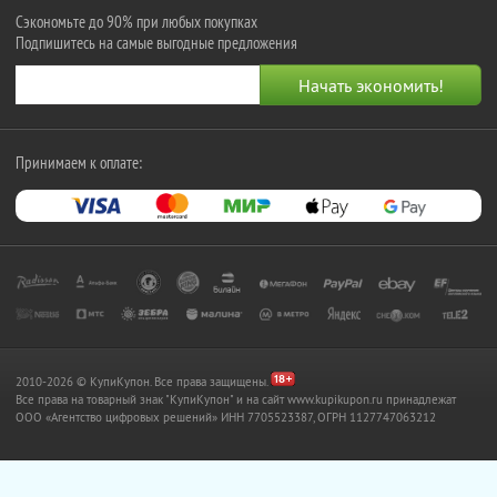
Сэкономьте до 90% при любых покупках
Подпишитесь на самые выгодные предложения
Принимаем к оплате:
2010-2026 © КупиКупон. Все права защищены.
Все права на товарный знак "КупиКупон" и на сайт www.kupikupon.ru принадлежат
OOO «Агентство цифровых решений» ИНН 7705523387, ОГРН 1127747063212