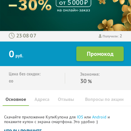
2
:
:
Получили:
0
руб.
Цена без скидки:
Экономия:
∞
30
%
Основное
Адреса
Отзывы
Вопросы по акции
Скачайте приложение КупиКупона для
IOS
или
Android
и
покажите купон с экрана смартфона. Это удобно :)