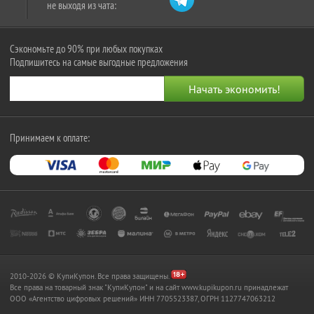
не выходя из чата:
Сэкономьте до 90% при любых покупках
Подпишитесь на самые выгодные предложения
Принимаем к оплате:
2010-2026 © КупиКупон. Все права защищены.
Все права на товарный знак "КупиКупон" и на сайт www.kupikupon.ru принадлежат
OOO «Агентство цифровых решений» ИНН 7705523387, ОГРН 1127747063212