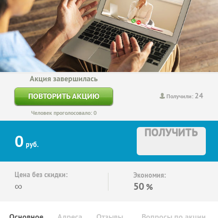
Акция завершилась
24
ПОВТОРИТЬ АКЦИЮ
Получили:
Человек проголосовало: 0
ПОЛУЧИТЬ
0
руб.
Цена без скидки:
Экономия:
∞
50
%
Основное
Адреса
Отзывы
Вопросы по акции