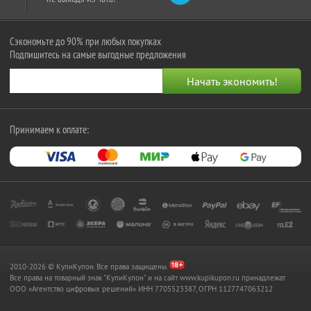
Сэкономьте до 90% при любых покупках
Подпишитесь на самые выгодные предложения
Принимаем к оплате:
2010-2026 © КупиКупон. Все права защищены.
Все права на товарный знак "КупиКупон" и на сайт www.kupikupon.ru принадлежат
OOO «Агентство цифровых решений» ИНН 7705523387, ОГРН 1127747063212