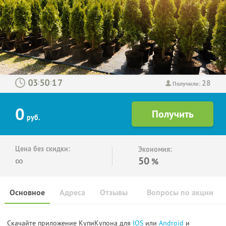
28
:
:
Получили:
0
руб.
Цена без скидки:
Экономия:
∞
50
%
Основное
Адреса
Отзывы
Вопросы по акции
Скачайте приложение КупиКупона для
IOS
или
Android
и