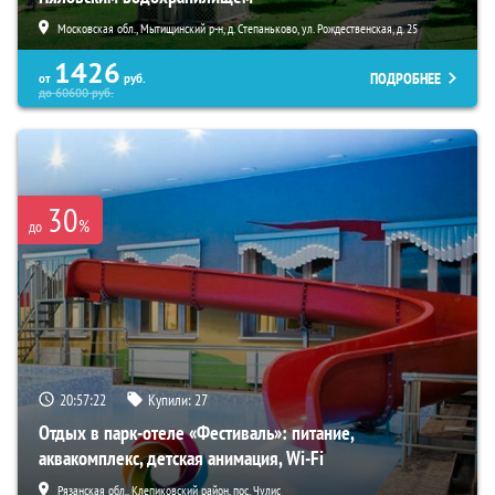
Московская обл., Мытищинский р-н, д. Степаньково, ул. Рождественская, д. 25
1426
ПОДРОБНЕЕ
от
руб.
до
60600
руб.
30
%
до
20:57:21
Купили:
27
Отдых в парк-отеле «Фестиваль»: питание,
аквакомплекс, детская анимация, Wi-Fi
Рязанская обл., Клепиковский район, пос. Чулис