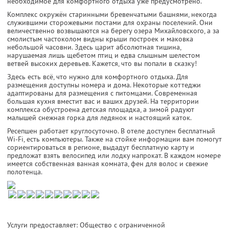
необходимое для комфортного отдыха уже предусмотрено.
Комплекс окружён старинными бревенчатыми башнями, некогда
служившими сторожевыми постами для охраны поселений. Они
величественно возвышаются на берегу озера Михайловского, а за
смолистым частоколом видны крыши построек и маковка
небольшой часовни. Здесь царит абсолютная тишина,
нарушаемая лишь щебетом птиц и едва слышным шелестом
ветвей высоких деревьев. Кажется, что вы попали в сказку!
Здесь есть всё, что нужно для комфортного отдыха. Для
размещения доступны номера и дома. Некоторые коттеджи
адаптированы для размещения с питомцами. Современная
большая кухня вместит вас и ваших друзей. На территории
комплекса обустроена детская площадка, а зимой радуют
малышей снежная горка для ледянок и настоящий каток.
Ресепшен работает круглосуточно. В отеле доступен бесплатный
Wi-Fi, есть компьютеры. Также на стойке информации вам помогут
сориентироваться в регионе, выдадут бесплатную карту и
предложат взять велосипед или лодку напрокат. В каждом номере
имеется собственная ванная комната, фен для волос и свежие
полотенца.
Услуги предоставляет: Общество с ограниченной