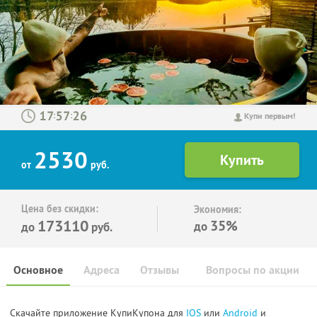
:
:
Купи первым!
2530
от
руб.
Цена без скидки:
Экономия:
173110
35%
до
до
руб.
Основное
Адреса
Отзывы
Вопросы по акции
Скачайте приложение КупиКупона для
IOS
или
Android
и