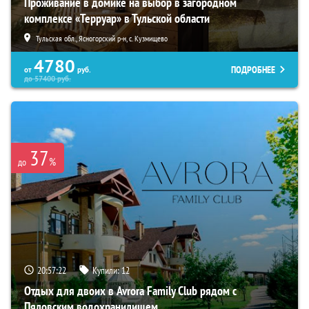
Проживание в домике на выбор в загородном
комплексе «Терруар» в Тульской области
Тульская обл., Ясногорский р-н, с. Кузмищево
4780
ПОДРОБНЕЕ
от
руб.
до
57400
руб.
37
%
до
20:57:21
Купили:
12
Отдых для двоих в Avrora Family Club рядом с
Пяловским водохранилищем