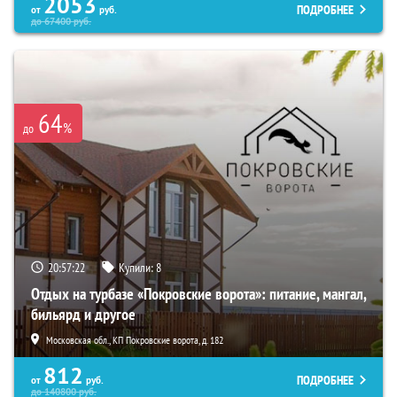
2053
ПОДРОБНЕЕ
от
руб.
до
67400
руб.
64
%
до
20:57:21
Купили:
8
Отдых на турбазе «Покровские ворота»: питание, мангал,
бильярд и другое
Московская обл., КП Покровские ворота, д. 182
812
ПОДРОБНЕЕ
от
руб.
до
140800
руб.