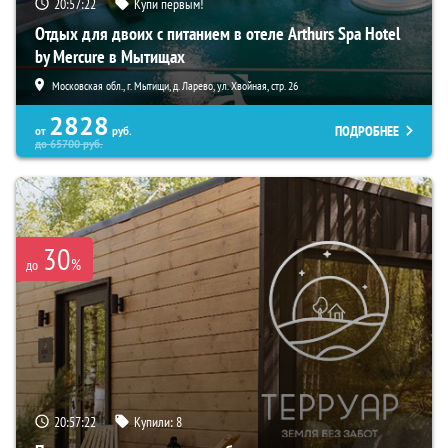
20:57:21
Купи первым!
Отдых для двоих с питанием в отеле Arthurs Spa Hotel
by Mercure в Мытищах
Московская обл., г. Мытищи, д. Ларево, ул. Хвойная, стр. 26
2828
ПОДРОБНЕЕ
от
руб.
до
65700
руб.
30
%
до
20:57:21
Купили:
8