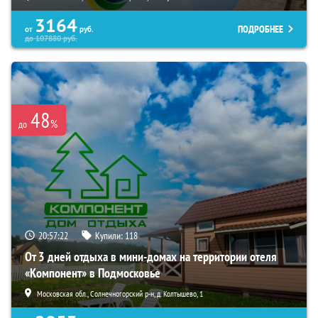
3164
ПОДРОБНЕЕ
от
руб.
до
107880
руб.
48
%
до
20:57:21
Купили:
118
От 3 дней отдыха в мини-домах на территории отеля
«Компонент» в Подмосковье
Московская обл., Солнечногорский р-н, д. Колтышево, 1