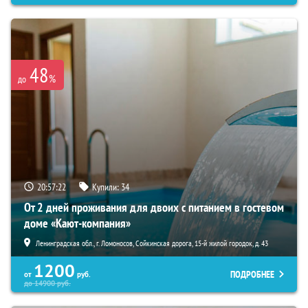
48
%
до
20:57:21
Купили:
34
От 2 дней проживания для двоих с питанием в гостевом
доме «Кают-компания»
Ленинградская обл., г. Ломоносов, Сойкинская дорога, 15-й жилой городок, д. 43
1200
ПОДРОБНЕЕ
от
руб.
до
14900
руб.