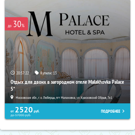
30
%
до
20:57:21
Купили:
13
Отдых для двоих в загородном отеле Malakhovka Palace
5*
Московская обл., г. о. Люберцы, пгт Малаховка, ул. Красковский Обрыв, 7к1
2520
ПОДРОБНЕЕ
от
руб.
до
57000
руб.