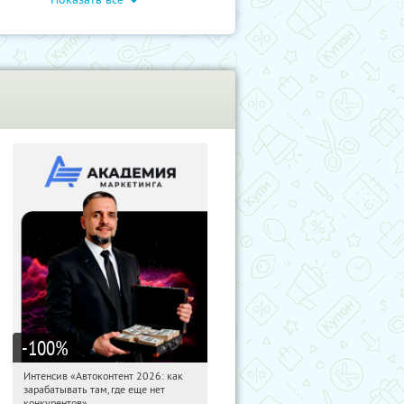
чение
Дети
Обучение
-100
%
Интенсив «Автоконтент 2026: как
13:35:23
Получили:
4
зарабатывать там, где еще нет
Россия
конкурентов»