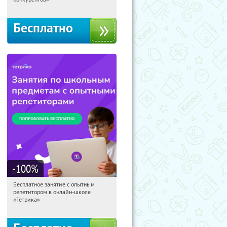
Бесплатно
-100
%
Бесплатное занятие с опытным
13:35:23
Получили:
2
репетитором в онлайн-школе
Москва, Россия
«Тетрика»