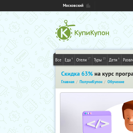
Московский
6
17
13
6
Все
Еда
Отели
Туры
Дети
Развл
Скидка 63%
на курс прогр
Главная
ПолучиКупон
Обучение