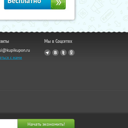
Бесплатно
такты
Мы в Соцсетях
si@kupikupon.ru
аться с нами