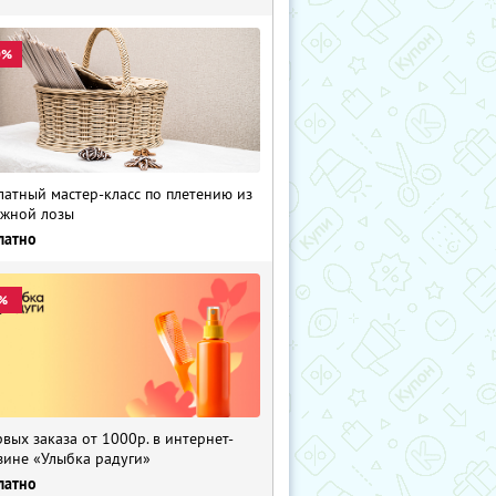
0%
латный мастер-класс по плетению из
жной лозы
латно
%
рвых заказа от 1000р. в интернет-
зине «Улыбка радуги»
латно