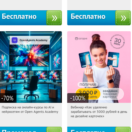
Бесплатно
Бесплатно
-70
%
-100
%
Подписка на онлайн-курсы по AI и
Вебинар «Как удаленно
13:35:23
Получили:
18
13:35:23
Получили:
48
нейросетям от Open Agents Academy
зарабатывать от 3000 рублей в день
Россия
Россия
на дизайне карточек»