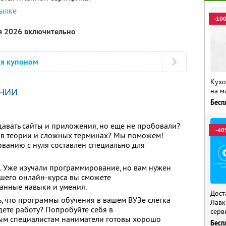
сылке
-10
я 2026 включительно
ся купоном
Кухо
на м
НИИ
Бесп
здавать сайты и приложения, но еще не пробовали?
-40
ь в теории и сложных терминах? Мы поможем!
ванию с нуля составлен специально для
 Уже изучали программирование, но вам нужен
шего онлайн-курса вы сможете
анные навыки и умения.
Дост
ь, что программы обучения в вашем ВУЗе слегка
Лавк
йдете работу? Попробуйте себя в
серв
ым специалистам наниматели готовы хорошо
Бесп