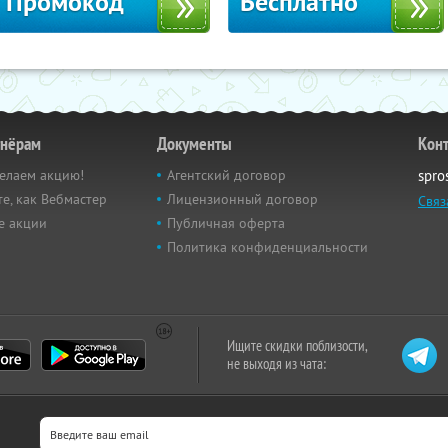
Промокод
Бесплатно
тнёрам
Документы
Кон
елаем акцию!
Агентский договор
spro
е, как Вебмастер
Лицензионный договор
Связ
е акции
Публичная оферта
Политика конфиденциальности
Ищите скидки поблизости,
не выходя из чата: