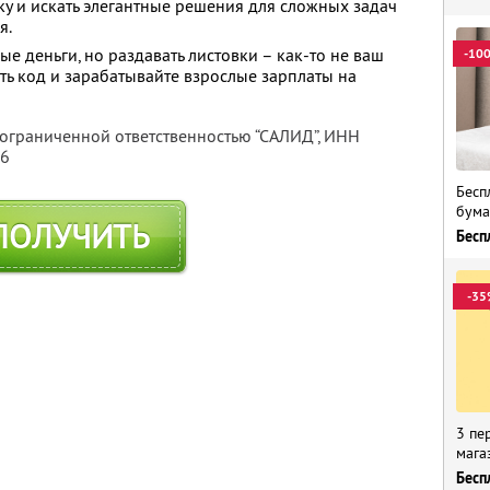
ику и искать элегантные решения для сложных задач
я.
 деньги, но раздавать листовки – как-то не ваш
-10
ть код и зарабатывайте взрослые зарплаты на
 ограниченной ответственностью “САЛИД”,
ИНН
76
Бесп
бума
ПОЛУЧИТЬ
Бесп
-35
3 пе
мага
Бесп