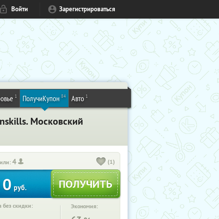
Войти
Зарегистрироваться
1
84
1
овье
ПолучиКупон
Авто
skills. Московский
4
(1)
или:
0
руб.
 без скидки:
Экономия: