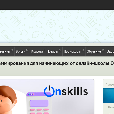
24
12
1
26
49
31
ечения
Услуги
Красота
Товары
Промокоды
Обучение
Здор
аммирования для начинающих от онлайн-школы On
Получ
Цена