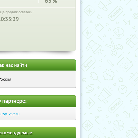
63
%
нца продаж осталось:
:
:
ак нас найти
Россия
 партнере:
ursy-vse.ru
екомендуемые: