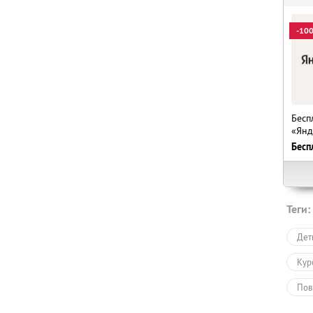
-10
Бесп
«Янд
Бесп
Теги:
Дет
Кур
Пов
Онл