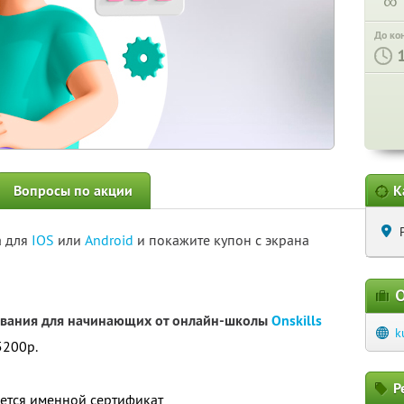
∞
До ко
Вопросы по акции
К
а для
IOS
или
Android
и покажите купон с экрана
О
ования для начинающих от онлайн-школы
Onskills
k
5200р.
Р
ется именной сертификат