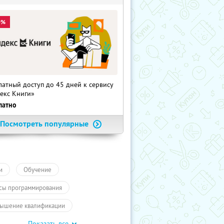
0%
латный доступ до 45 дней к сервису
екс Книги»
латно
Посмотреть популярные
и
Обучение
сы программирования
ышение квалификации
Показать все
айн-курсы
ПолучиКупон