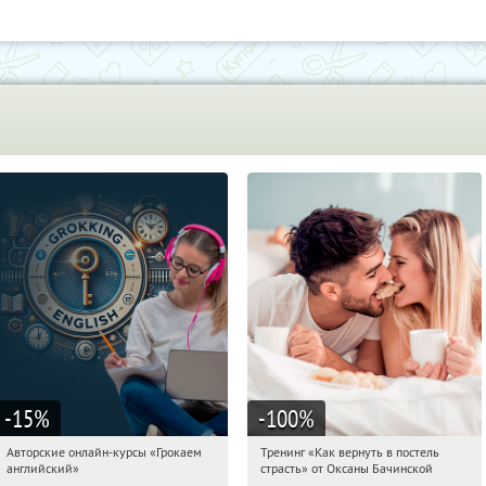
Обу
-15
%
-100
%
Авторские онлайн-курсы «Грокаем
Тренинг «Как вернуть в постель
13:35:23
Получили:
4
13:35:23
Получили:
16
английский»
страсть» от Оксаны Бачинской
Россия
Россия