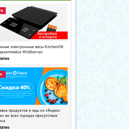
0%
нные электронные весы KitchenOK
аркетплейсе Wildberries
латно
%
авка продуктов и еды из «Яндекс
и» во всех городах присутствия
иса
латно