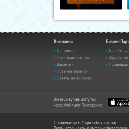
Компания
Бизнес-Пар
Основное
Давайте сд
Публикации о нас
Заработайт
Вакансии
Прошедши
Правила сервиса
Ответы на вопросы
Все наши купоны доступны
через Мобильное Приложение:
Сэкономьте до 90% при любых покупках
Подпишитесь на самые выгодные предложения