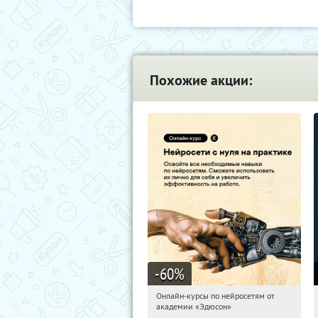
Похожие акции:
-60
%
Онлайн-курсы по нейросетям от
13:35:23
Получили:
6
академии «Эдюсон»
Москва