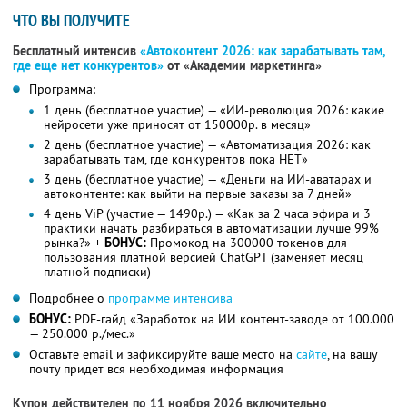
ЧТО ВЫ ПОЛУЧИТЕ
Бесплатный интенсив
«Автоконтент 2026: как зарабатывать там,
где еще нет конкурентов»
от «Академии маркетинга»
Программа:
1 день (бесплатное участие) — «ИИ-революция 2026: какие
нейросети уже приносят от 150000р. в месяц»
2 день (бесплатное участие) — «Автоматизация 2026: как
зарабатывать там, где конкурентов пока НЕТ»
3 день (бесплатное участие) — «Деньги на ИИ-аватарах и
автоконтенте: как выйти на первые заказы за 7 дней»
4 день ViP (участие — 1490р.) — «Как за 2 часа эфира и 3
практики начать разбираться в автоматизации лучше 99%
рынка?» +
БОНУС:
Промокод на 300000 токенов для
пользования платной версией ChatGPT (заменяет месяц
платной подписки)
Подробнее о
программе интенсива
БОНУС:
PDF-гайд «Заработок на ИИ контент-заводе от 100.000
— 250.000 р./мес.»
Оставьте email и зафиксируйте ваше место на
сайте
, на вашу
почту придет вся необходимая информация
Купон действителен по 11 ноября 2026 включительно