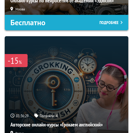
Онлайн-курсы по нейросетям от академии «Эдюсон»
Москва
Бесплатно
ПОДРОБНЕЕ
-15
%
01:36:29
Получили:
4
Авторские онлайн-курсы «Грокаем английский»