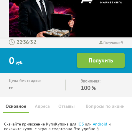
4
:
:
Получили:
0
руб.
Цена без скидки:
Экономия:
∞
100
%
Основное
Адреса
Отзывы
Вопросы по акции
Скачайте приложение КупиКупона для
IOS
или
Android
и
покажите купон с экрана смартфона. Это удобно :)