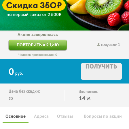
Акция завершилась
1
ПОВТОРИТЬ АКЦИЮ
Получили:
Человек проголосовало: 0
ПОЛУЧИТЬ
0
руб.
Цена без скидки:
Экономия:
∞
14
%
Основное
Адреса
Отзывы
Вопросы по акции