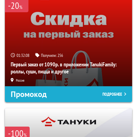
-20
%
01:32:08
Получили:
256
Первый заказ от 1090р. в приложении TanukiFamily:
роллы, суши, пицца и другое
Россия
Промокод
ПОДРОБНЕЕ
-100
%