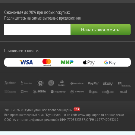
Сэкономьте до 90% при любых покупках
Подпишитесь на самые выгодные предложения
Принимаем к оплате:
2010-2026 © КупиКупон. Все права защищены.
Все права на товарный знак "КупиКупон" и на сайт www.kupikupon.ru принадлежат
OOO «Агентство цифровых решений» ИНН 7705523387, ОГРН 1127747063212