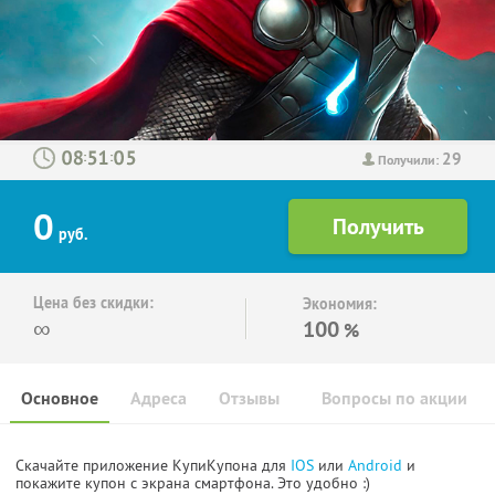
29
:
:
Получили:
0
руб.
Цена без скидки:
Экономия:
∞
100
%
Основное
Адреса
Отзывы
Вопросы по акции
Скачайте приложение КупиКупона для
IOS
или
Android
и
покажите купон с экрана смартфона. Это удобно :)