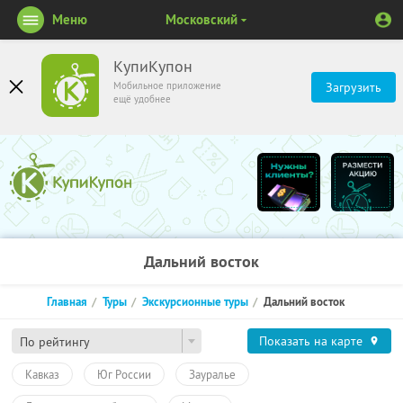
Меню
Московский
КупиКупон
Мобильное приложение
Загрузить
ещё удобнее
Дальний восток
Главная
Туры
Экскурсионные туры
Дальний восток
Показать на карте
По рейтингу
Кавказ
Юг России
Зауралье