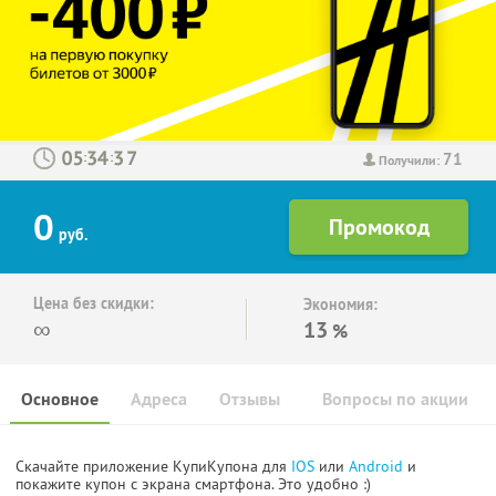
71
:
:
Получили:
0
руб.
Цена без скидки:
Экономия:
∞
13
%
Основное
Адреса
Отзывы
Вопросы по акции
Скачайте приложение КупиКупона для
IOS
или
Android
и
покажите купон с экрана смартфона. Это удобно :)