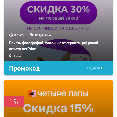
08:34:34
Получили:
4
Печать фотографий, фотокниг от сервиса цифровой
печати netPrint
Россия
Промокод
ПОДРОБНЕЕ
-15
%