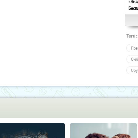
«Янд
Бесп
Теги:
Пов
Онл
Обу