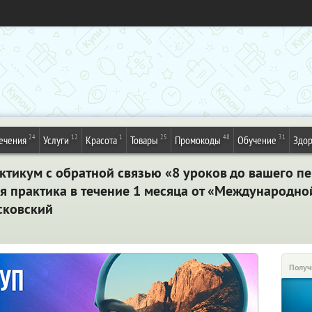
24
12
1
25
48
31
ечения
Услуги
Красота
Товары
Промокоды
Обучение
Здор
ктикум с обратной связью «8 уроков до вашего пе
ая практика в течение 1 месяца от «Международн
сковский
Получ