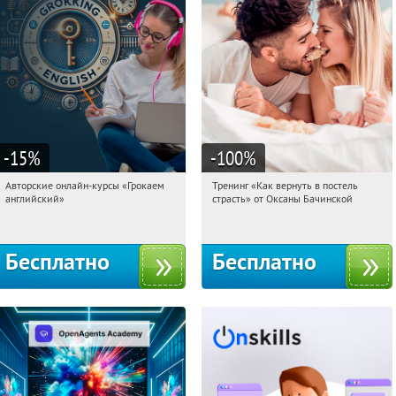
-15
%
-100
%
Авторские онлайн-курсы «Грокаем
Тренинг «Как вернуть в постель
13:34:20
Получили:
4
13:34:20
Получили:
13
английский»
страсть» от Оксаны Бачинской
Россия
Россия
Бесплатно
Бесплатно