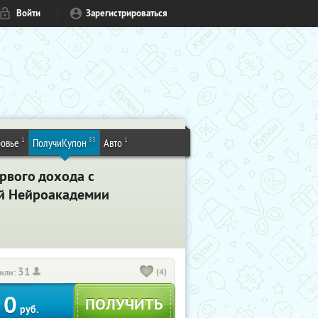
Войти
Зарегистрироваться
1
83
1
овье
ПолучиКупон
Авто
рвого дохода с
ой Нейроакадемии
31
(4)
или:
0
руб.