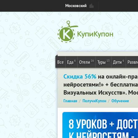
Московский
6
16
13
6
Все
Еда
Отели
Туры
Дети
Развл
Скидка 56%
на онлайн-пра
нейросетями!» + бесплатн
Визуальных Искусств». Мо
Главная
ПолучиКупон
Обучение