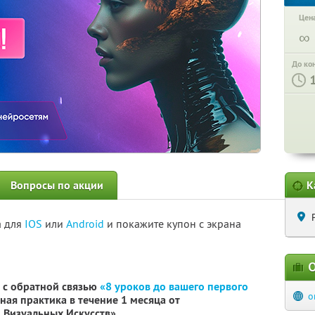
Цена
∞
До ко
Вопросы по акции
К
а для
IOS
или
Android
и покажите купон с экрана
О
 с обратной связью
«8 уроков до вашего первого
o
ная практика в течение 1 месяца от
Визуальных Искусств»