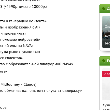
$ (~4390р. вместо 10000р.)
Д
ети и генерацию контента»
Он
сты и изображения с AI»
— н
 и промптинга»
до
с помощью нейросетей»
Бе
жений еды на NAVA»
ду на рынок: упаковка»
иск клиентов»
Р
тво с образовательной платформой NAVA»
п к:
-10
 MidJourney и Claude)
но обмениваться опытом, получать поддержку и
Кухо
тора
на м