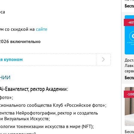
Бесп
рса
-40
ум со скидкой на
сайте
 2026 включительно
ся купоном
Дост
Лавк
серв
НИИ
Бесп
i-Евангелист, ректор Академии:
-10
фото»;
сионального сообщества Клуб «Российское фото»;
гентства Нейрофотографии, ректор и создатель
 Визуальных Искусств;
ологии токенизации искусства в мире (NFT);
Бесп