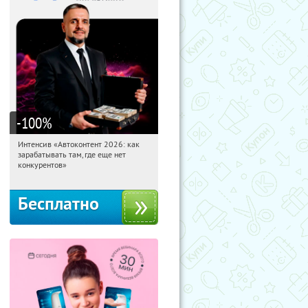
-100
%
Интенсив «Автоконтент 2026: как
13:34:20
Получили:
4
зарабатывать там, где еще нет
Россия
конкурентов»
Бесплатно