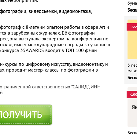
ных мероприятий.
бума
 фотографии, видеосъёмки, видеомонтажа,
Бесп
отограф с 8-летним опытом работы в сфере Art и
-35
тся в зарубежных журналах. Её фотографии
ерее, она выступала экспертом на конференции по
оскве, имеет международные награды за участие в
м конкурса 35AWARDS входит в ТОП 100 фэшн
йн-курсы по цифровому искусству, видеомонтажу и
3 пе
ах, проводит мастер-классы по фотографии в
мага
Бесп
 ограниченной ответственностью “САЛИД”,
ИНН
76
-10
ПОЛУЧИТЬ
Бесп