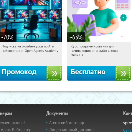
-70
%
-63
%
Подписка на онлайн-курсы по AI и
Курс программирования для
13:34:20
Получили:
18
13:34:20
Получили:
4
нейросетям от Open Agents Academy
начинающих от онлайн-школы
Россия
Россия
Onskills
Промокод
Бесплатно
тнёрам
Документы
Кон
елаем акцию!
Агентский договор
spro
е, как Вебмастер
Лицензионный договор
Связ