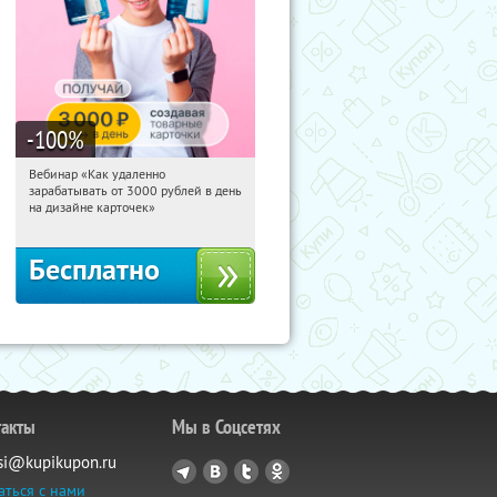
-100
%
Вебинар «Как удаленно
13:34:20
Получили:
48
зарабатывать от 3000 рублей в день
Россия
на дизайне карточек»
Бесплатно
такты
Мы в Соцсетях
si@kupikupon.ru
аться с нами