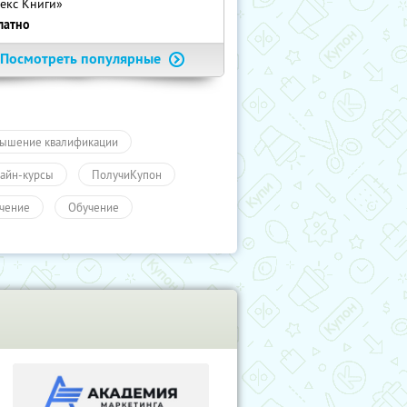
екс Книги»
латно
Посмотреть популярные
ышение квалификации
айн-курсы
ПолучиКупон
чение
Обучение