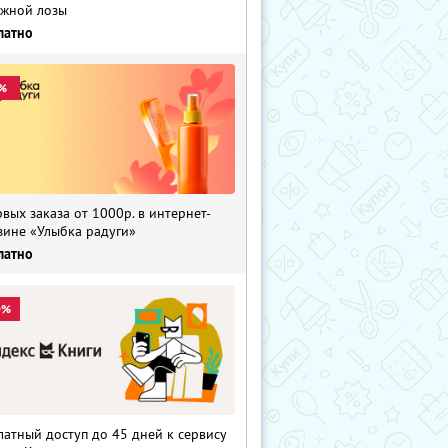
жной лозы
латно
%
рвых заказа от 1000р. в интернет-
зине «Улыбка радуги»
латно
0%
латный доступ до 45 дней к сервису