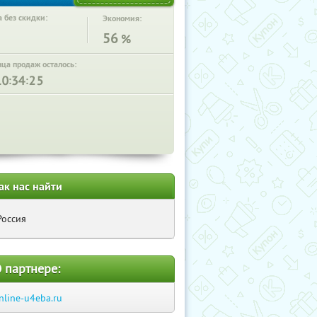
 без скидки:
Экономия:
56
%
нца продаж осталось:
:
:
ак нас найти
Россия
 партнере:
nline-u4eba.ru