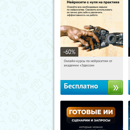
-60
%
Онлайн-курсы по нейросетям от
13:34:20
Получили:
6
академии «Эдюсон»
Москва
Бесплатно