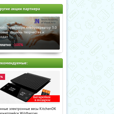
ругие акции партнера
лайн-практикум «Нейрокреатор 3.0
овый уровень творчества и
хода»
сплатно
-100%
екомендуемые:
0%
нные электронные весы KitchenOK
аркетплейсе Wildberries