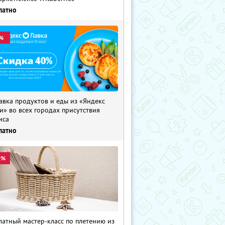
латно
%
авка продуктов и еды из «Яндекс
и» во всех городах присутствия
иса
латно
0%
латный мастер-класс по плетению из