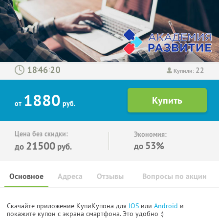
22
:
:
Купили:
1880
от
руб.
Цена без скидки:
Экономия:
21500
53%
до
до
руб.
Основное
Адреса
Отзывы
Вопросы по акции
Скачайте приложение КупиКупона для
IOS
или
Android
и
покажите купон с экрана смартфона. Это удобно :)