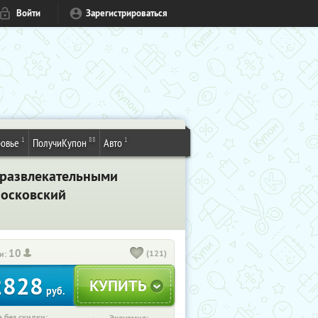
Войти
Зарегистрироваться
1
88
1
овье
ПолучиКупон
Авто
 развлекательными
Московский
10
(121)
и:
2828
руб.
 без скидки: