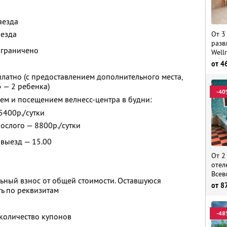
аезда
ыезда
От 3
разв
ограничено
Well
от
4
платно (с предоставлением дополнительного места,
 — 2 ребенка)
-40
ем и посещением велнесс-центра в будни:
 5400р./сутки
рослого — 8800р./сутки
 выезд — 15.00
От 2
отел
Всев
ьный взнос от общей стоимости. Оставшуюся
от
8
ь по реквизитам
-48
количество купонов