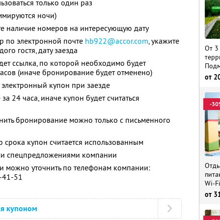
зоваться только один раз
ммируются ночи)
те наличие номеров на интересующую дату
ер по электронной почте
hb922@accor.com
, укажите
От 3
ого гостя, дату заезда
терр
дет ссылка, по которой необходимо будет
Подм
часов (иначе бронирование будет отменено)
от
2
 электронный купон при заезде
за 24 часа, иначе купон будет считаться
-30
енить бронирование можно только с письменного
о срока купон считается использованным
ими спецпредложениями компании
Отды
 можно уточнить по телефонам компании:
пита
0-41-51
Wi-F
от
3
ся купоном