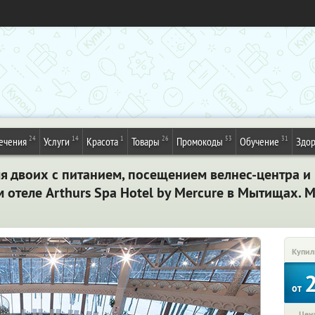
24
14
1
26
53
31
ечения
Услуги
Красота
Товары
Промокоды
Обучение
Здор
я двоих с питанием, посещением велнес-центра и
отеле Arthurs Spa Hotel by Mercure в Мытищах. 
Купил
от
Цена