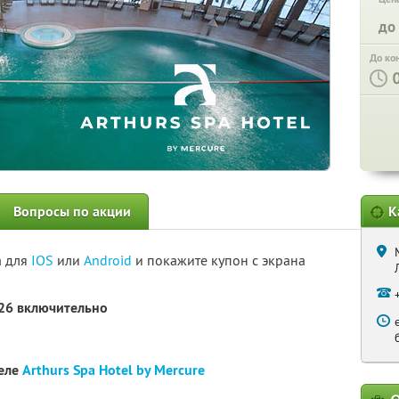
до
До ко
Вопросы по акции
К
а для
IOS
или
Android
и покажите купон с экрана
026 включительно
теле
Arthurs Spa Hotel by Mercure