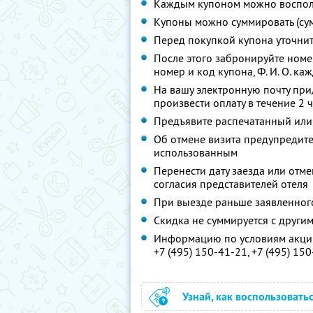
Каждым купоном можно восполь
Купоны можно суммировать (су
Перед покупкой купона уточни
После этого забронируйте ном
номер и код купона,
Ф. И. О.
кажд
На вашу электронную почту при
произвести оплату в течение 2 
Предъявите распечатанный или
Об отмене визита предупредите 
использованным
Перенести дату заезда или отм
согласия представителей отеля
При выезде раньше заявленног
Скидка не суммируется с друг
Информацию по условиям акции
+7 (495) 150-41-21,
+7 (495) 15
Узнай, как воспользовать