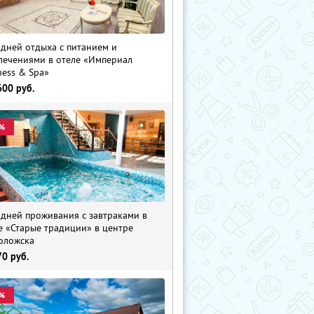
 дней отдыха с питанием и
лечениями в отеле «Империал
ness & Spa»
600
руб.
%
 дней проживания с завтраками в
е «Старые традиции» в центре
оложска
70
руб.
%