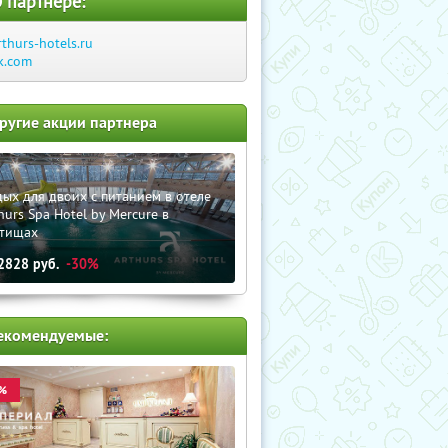
 партнере:
rthurs-hotels.ru
k.com
ругие акции партнера
ых для двоих с питанием в отеле
hurs Spa Hotel by Mercure в
тищах
2828
руб.
-30%
екомендуемые:
%