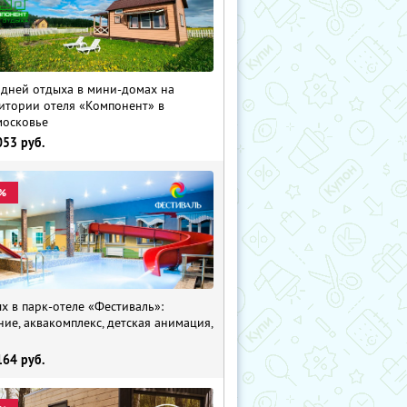
 дней отдыха в мини-домах на
итории отеля «Компонент» в
осковье
053
руб.
%
х в парк-отеле «Фестиваль»:
ние, аквакомплекс, детская анимация,
i
164
руб.