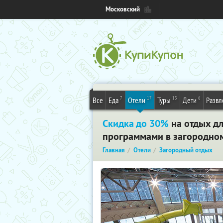
Московский
7
17
13
6
Все
Еда
Отели
Туры
Дети
Развл
Скидка до 30%
на отдых дл
программами в загородном 
Главная
Отели
Загородный отдых