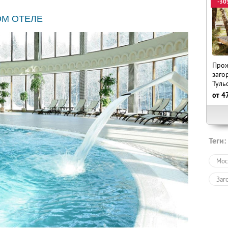
-30
ОМ ОТЕЛЕ
Прож
заго
Туль
от
4
Теги:
Мос
Заг