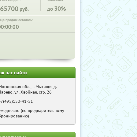
Экономия:
65700
30%
до
руб.
нца продаж осталось:
:
:
ак нас найти
Московская обл., г. Мытищи, д.
Ларево, ул. Хвойная, стр. 26
+7(495)150-41-51
ежедневно (по предварительному
бронированию)