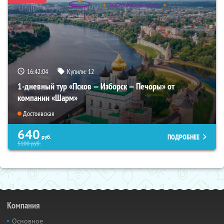
16:42:03
Купили:
12
1-дневный тур «Псков — Изборск — Печоры» от
компании «Шарм»
Достоевская
640
ПОДРОБНЕЕ
руб.
5100
руб.
Компания
Основное