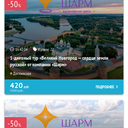
-50
%
16:42:03
Купили:
22
1-дневный тур «Великий Новгород — сердце земли
русской» от компании «Шарм»
Достоевская
420
ПОДРОБНЕЕ
руб.
3300
руб.
-50
%