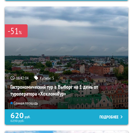
-51
%
16:42:03
Купили:
5
Гастрономический тур в Выборг на 1 день от
туроператора «ХохломаТур»
Сенная площадь
620
ПОДРОБНЕЕ
руб.
6290
руб.