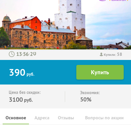
58
:
:
Купили:
390
руб.
Цена без скидки:
Экономия:
3100
50%
руб.
Основное
Адреса
Отзывы
Вопросы по акции