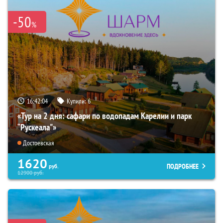
-50
%
16:42:03
Купили:
6
«Тур на 2 дня: сафари по водопадам Карелии и парк
“Рускеала"»
Достоевская
1620
ПОДРОБНЕЕ
руб.
12900
руб.