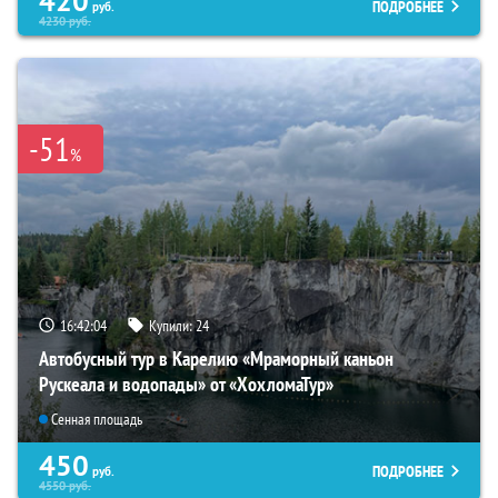
420
ПОДРОБНЕЕ
руб.
4230
руб.
-51
%
16:42:03
Купили:
24
Автобусный тур в Карелию «Мраморный каньон
Рускеала и водопады» от «ХохломаТур»
Сенная площадь
450
ПОДРОБНЕЕ
руб.
4550
руб.