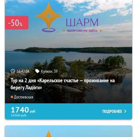
-50
%
16:42:03
Купили:
39
Тур на 2 дня «Карельское счастье — проживание на
берегу Ладоги»
Достоевская
1740
ПОДРОБНЕЕ
руб.
13900
руб.