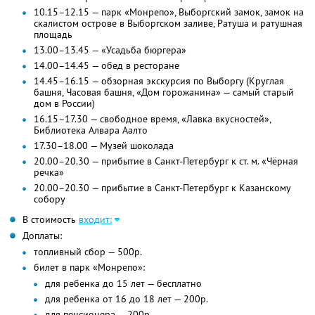
10.15–12.15 — парк «Монрепо», Выборгский замок, замок на
скалистом острове в Выборгском заливе, Ратуша и ратушная
площадь
13.00–13.45 — «Усадьба бюргера»
14.00–14.45 — обед в ресторане
14.45–16.15 — обзорная экскурсия по Выборгу (Круглая
башня, Часовая башня, «Дом горожанина» — самый старый
дом в России)
16.15–17.30 — свободное время, «Лавка вкусностей»,
Библиотека Алвара Аалто
17.30–18.00 — Музей шоколада
20.00–20.30 — прибытие в Санкт-Петербург к ст. м. «Чёрная
речка»
20.00–20.30 — прибытие в Санкт-Петербург к Казанскому
собору
В стоимость
входит:
Доплаты:
топливный сбор — 500р.
билет в парк «Монрепо»:
для ребенка до 15 лет — бесплатно
для ребенка от 16 до 18 лет — 200р.
для пенсионера — 200р.