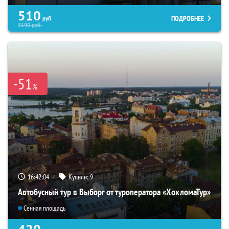
510
ПОДРОБНЕЕ
руб.
5190
руб.
-51
%
16:42:03
Купили:
9
Автобусный тур в Выборг от туроператора «ХохломаТур»
Сенная площадь