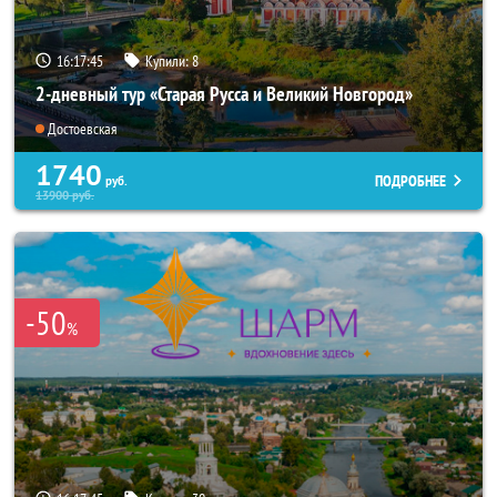
16:17:44
Купили:
8
2-дневный тур «Старая Русса и Великий Новгород»
Достоевская
1740
ПОДРОБНЕЕ
руб.
13900
руб.
-50
%