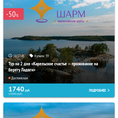
-50
%
16:17:44
Купили:
39
Тур на 2 дня «Карельское счастье — проживание на
берегу Ладоги»
Достоевская
1740
ПОДРОБНЕЕ
руб.
13900
руб.