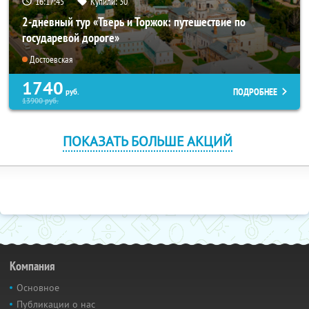
16:17:44
Купили:
30
2-дневный тур «Тверь и Торжок: путешествие по
государевой дороге»
Достоевская
1740
ПОДРОБНЕЕ
руб.
13900
руб.
ПОКАЗАТЬ БОЛЬШЕ АКЦИЙ
Компания
Основное
Публикации о нас