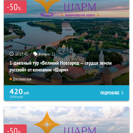
-50
%
16:17:44
Купили:
22
1-дневный тур «Великий Новгород — сердце земли
русской» от компании «Шарм»
Достоевская
420
ПОДРОБНЕЕ
руб.
3300
руб.
-50
%