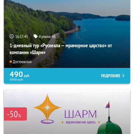
16:17:44
Купили:
48
1-дневный тур «Рускеала — мраморное царство» от
компании «Шарм»
Достоевская
490
ПОДРОБНЕЕ
руб.
3900
руб.
-50
%