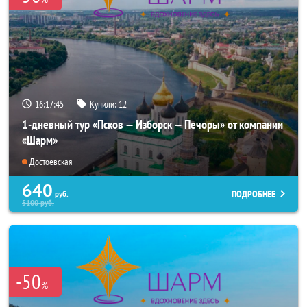
16:17:44
Купили:
12
1-дневный тур «Псков — Изборск — Печоры» от компании
«Шарм»
Достоевская
640
ПОДРОБНЕЕ
руб.
5100
руб.
-50
%