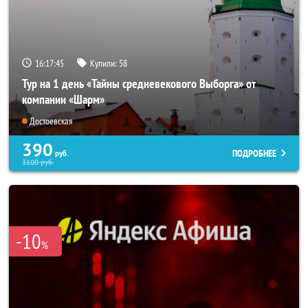
16:17:44
Купили:
58
Тур на 1 день «Тайны средневекового Выборга» от
компании «Шарм»
Достоевская
390
ПОДРОБНЕЕ
руб.
3100
руб.
-10
%