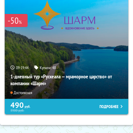
-50
%
09:19:43
Купили:
48
1-дневный тур «Рускеала — мраморное царство» от
компании «Шарм»
Достоевская
490
ПОДРОБНЕЕ
руб.
3900
руб.