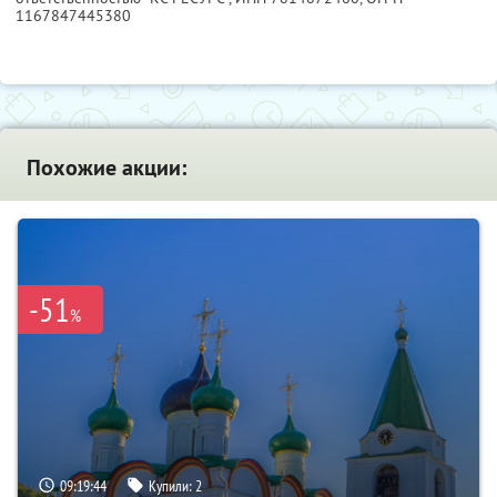
1167847445380
Похожие акции:
-51
%
09:19:43
Купили:
2