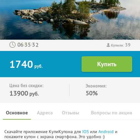
39
:
:
Купили:
1740
руб.
Цена без скидки:
Экономия:
13900
50%
руб.
Основное
Адреса
Отзывы
Вопросы по акции
Скачайте приложение КупиКупона для
IOS
или
Android
и
покажите купон с экрана смартфона. Это удобно :)