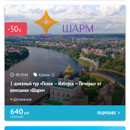
-50
%
09:19:43
Купили:
12
1-дневный тур «Псков — Изборск — Печоры» от
компании «Шарм»
Достоевская
640
ПОДРОБНЕЕ
руб.
5100
руб.