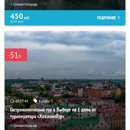
Сенная площадь
450
ПОДРОБНЕЕ
руб.
4550
руб.
-51
%
09:19:43
Купили:
5
Гастрономический тур в Выборг на 1 день от
туроператора «ХохломаТур»
Сенная площадь