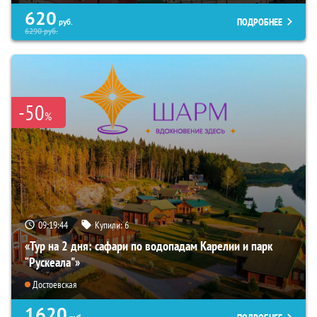
620
ПОДРОБНЕЕ
руб.
6290
руб.
-50
%
09:19:43
Купили:
6
«Тур на 2 дня: сафари по водопадам Карелии и парк
“Рускеала"»
Достоевская
1620