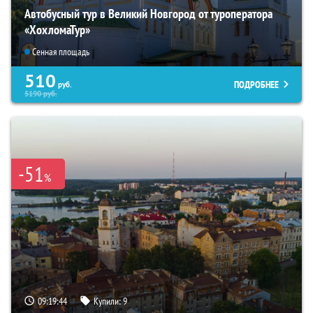
Автобусный тур в Великий Новгород от туроператора
«ХохломаТур»
Сенная площадь
510
ПОДРОБНЕЕ
руб.
5190
руб.
-51
%
09:19:43
Купили:
9