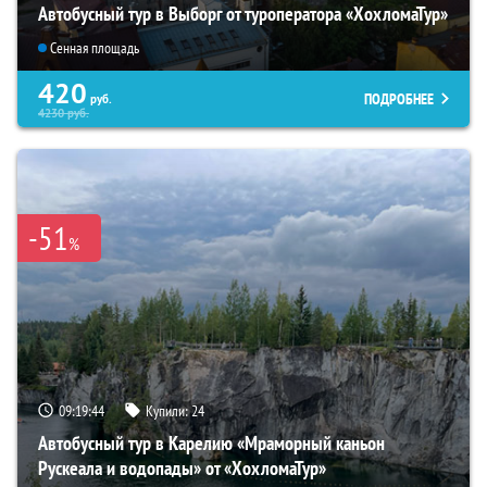
Автобусный тур в Выборг от туроператора «ХохломаТур»
Сенная площадь
420
ПОДРОБНЕЕ
руб.
4230
руб.
-51
%
09:19:43
Купили:
24
Автобусный тур в Карелию «Мраморный каньон
Рускеала и водопады» от «ХохломаТур»