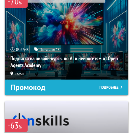
-70
%
05:27:47
Получили:
18
Подписка на онлайн-курсы по AI и нейросетям от Open
Agents Academy
Россия
Промокод
ПОДРОБНЕЕ
-63
%