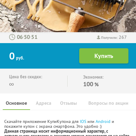
267
:
:
Получили:
0
руб.
Цена без скидки:
Экономия:
∞
100
%
Основное
Адреса
Отзывы
Вопросы по акции
Скачайте приложение КупиКупона для
IOS
или
Android
и
покажите купон с экрана смартфона. Это удобно :)
Данная страница носит информационный характер, с