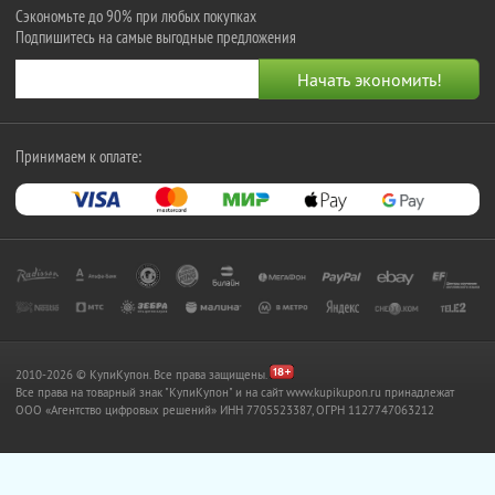
Сэкономьте до 90% при любых покупках
Подпишитесь на самые выгодные предложения
Принимаем к оплате:
2010-2026 © КупиКупон. Все права защищены.
Все права на товарный знак "КупиКупон" и на сайт www.kupikupon.ru принадлежат
OOO «Агентство цифровых решений» ИНН 7705523387, ОГРН 1127747063212