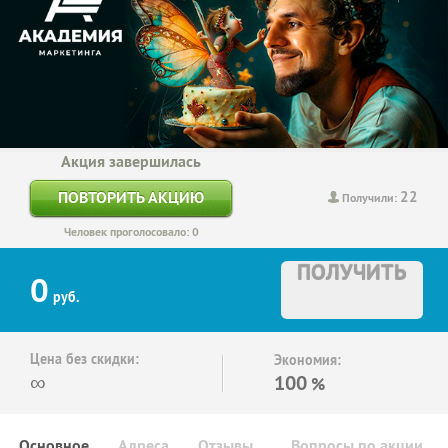
Акция завершилась
22
ПОВТОРИТЬ АКЦИЮ
Получили:
Человек проголосовало: 0
ПОЛУЧИТЬ
0
руб.
Цена без скидки:
Экономия:
∞
100
%
Основное
Адреса
Отзывы
Вопросы по акции