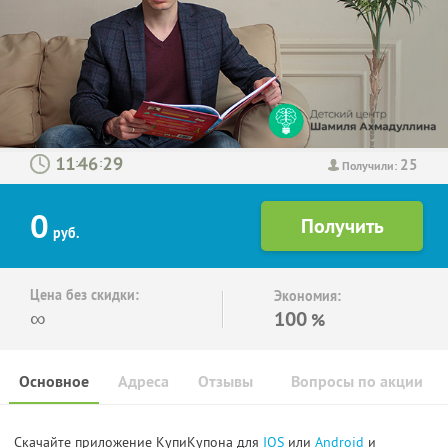
25
:
:
Получили:
0
руб.
Цена без скидки:
Экономия:
∞
100
%
Основное
Адреса
Отзывы
Вопросы по акции
Скачайте приложение КупиКупона для
IOS
или
Android
и