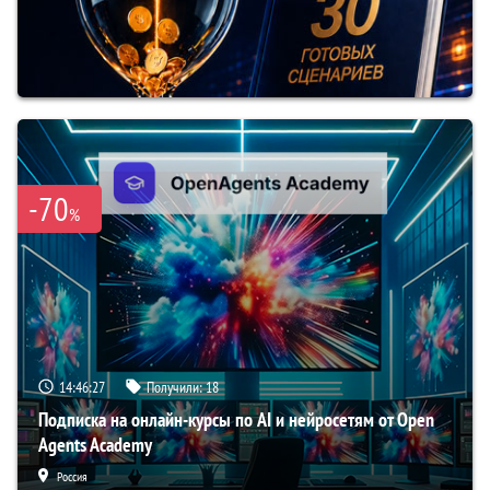
-70
%
14:46:26
Получили:
18
Подписка на онлайн-курсы по AI и нейросетям от Open
Agents Academy
Россия