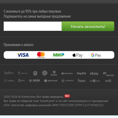
Сэкономьте до 90% при любых покупках
Подпишитесь на самые выгодные предложения
Принимаем к оплате:
2010-2026 © КупиКупон. Все права защищены.
Все права на товарный знак "КупиКупон" и на сайт www.kupikupon.ru принадлежат
OOO «Агентство цифровых решений» ИНН 7705523387, ОГРН 1127747063212