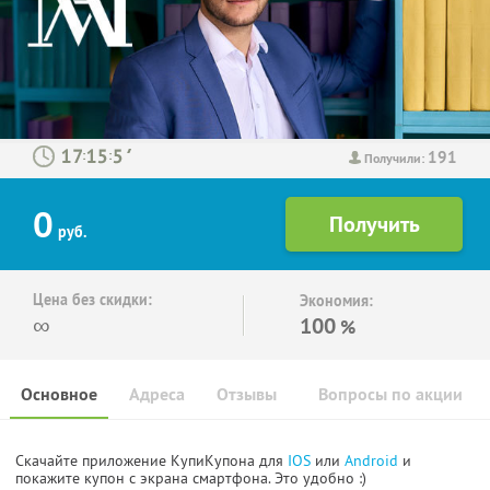
191
:
:
Получили:
0
руб.
Цена без скидки:
Экономия:
∞
100
%
Основное
Адреса
Отзывы
Вопросы по акции
Скачайте приложение КупиКупона для
IOS
или
Android
и
покажите купон с экрана смартфона. Это удобно :)